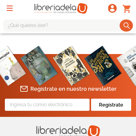
¿Qué quieres leer?
TÉRMINOS MÁS BUSCADOS
1
.
odisea
2
.
tote bag -
3
.
harry potter
4
.
iliada
Regístrate en nuestro newsletter
5
.
edición especial
6
.
divina comedia
Regístrate
7
.
tarot
8
.
book haven
9
.
1984