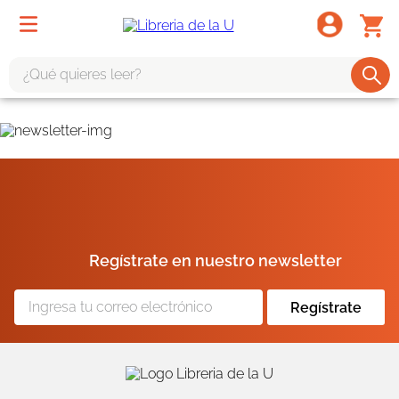
¿Qué quieres leer?
TÉRMINOS MÁS BUSCADOS
1
.
odisea
2
.
tote bag -
3
.
harry potter
4
.
iliada
Regístrate en nuestro newsletter
5
.
edición especial
6
.
tarot
Regístrate
7
.
divina comedia
8
.
1984
9
.
ingenieria