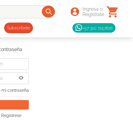
+57 310 7157616
Subscríbete
 contraseña
 mi contraseña
 Regístrese