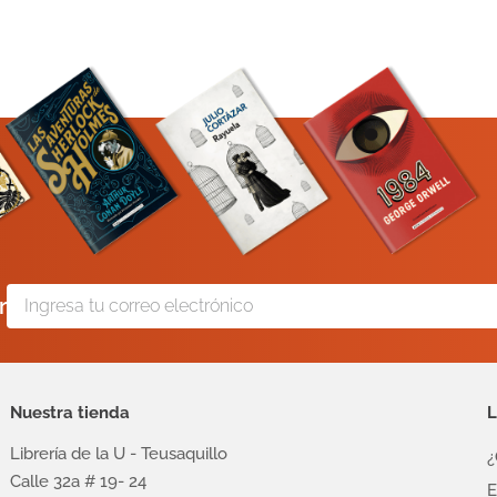
r
Nuestra tienda
L
Librería de la U - Teusaquillo
¿
Calle 32a # 19- 24
E