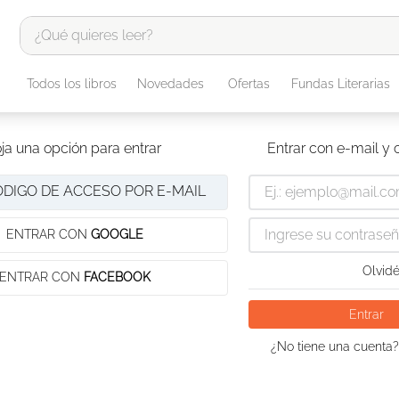
¿Qué quieres leer?
TÉRMINOS MÁS BUSCADOS
Todos los libros
Novedades
Ofertas
Fundas Literarias
1
.
odisea
2
.
tote bag -
ja una opción para entrar
Entrar con e-mail y
3
.
harry potter
ÓDIGO DE ACCESO POR E-MAIL
4
.
edición especial
5
.
iliada
ENTRAR CON
GOOGLE
6
.
1984
Olvidé
ENTRAR CON
FACEBOOK
7
.
el cielo selva
Entrar
8
.
divina comedia
¿No tiene una cuenta?
9
.
biblia
10
.
tarot