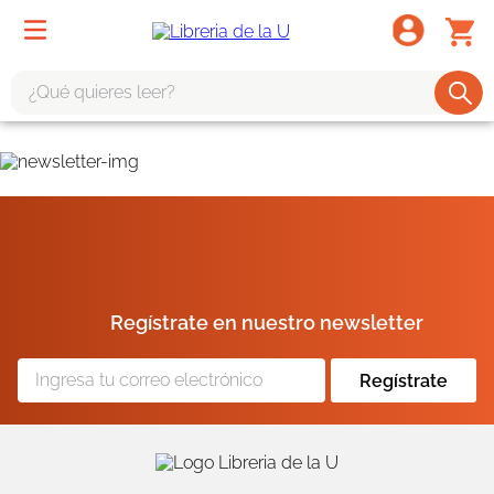
¿Qué quieres leer?
TÉRMINOS MÁS BUSCADOS
1
.
odisea
2
.
tote bag -
3
.
harry potter
4
.
iliada
Regístrate en nuestro newsletter
5
.
edición especial
6
.
divina comedia
Regístrate
7
.
tarot
8
.
1984
9
.
book haven