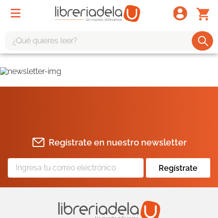
¿Qué quieres leer?
TÉRMINOS MÁS BUSCADOS
1
.
odisea
2
.
tote bag -
3
.
harry potter
4
.
iliada
Regístrate en nuestro newsletter
5
.
edición especial
6
.
divina comedia
Regístrate
7
.
tarot
8
.
1984
9
.
book haven