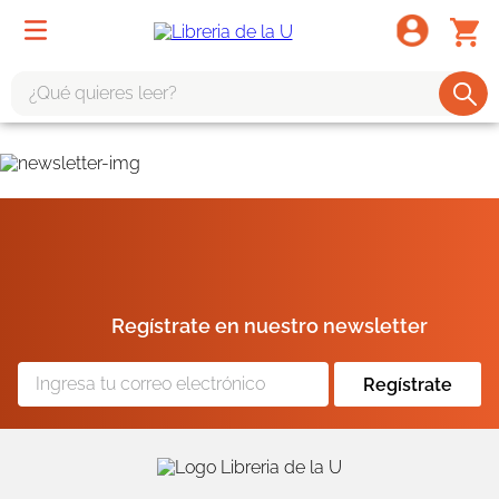
¿Qué quieres leer?
TÉRMINOS MÁS BUSCADOS
1
.
odisea
2
.
tote bag -
3
.
harry potter
4
.
iliada
Regístrate en nuestro newsletter
5
.
edición especial
6
.
tarot
Regístrate
7
.
divina comedia
8
.
1984
9
.
ingenieria