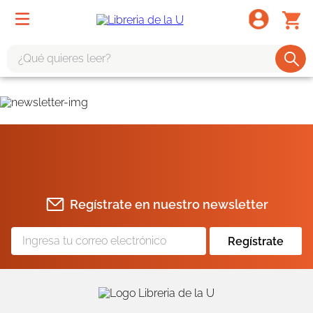
¿Qué quieres leer?
TÉRMINOS MÁS BUSCADOS
1
.
odisea
2
.
tote bag -
3
.
harry potter
4
.
edición especial
Regístrate en nuestro newsletter
5
.
iliada
6
.
tarot
Regístrate
7
.
divina comedia
8
.
1984
9
.
el cielo selva