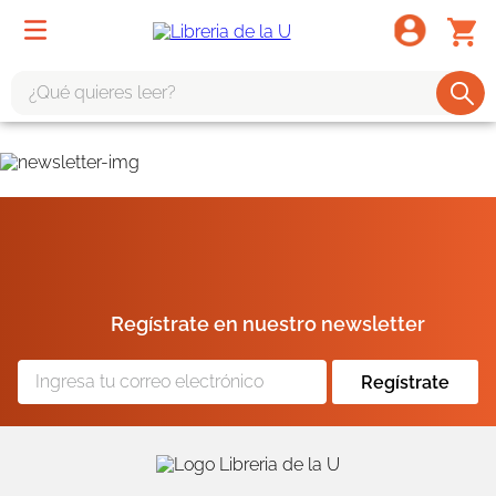
¿Qué quieres leer?
TÉRMINOS MÁS BUSCADOS
1
.
odisea
2
.
tote bag -
3
.
harry potter
4
.
edición especial
Regístrate en nuestro newsletter
5
.
iliada
6
.
tarot
Regístrate
7
.
divina comedia
8
.
1984
9
.
el cielo selva