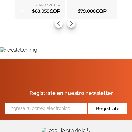
$
114
.
932
COP
COP
COP
$
68
.
959
$
79
.
000
-
40
%
AGREGAR AL CARRITO
AGREGAR AL CARRITO
Regístrate en nuestro newsletter
Regístrate