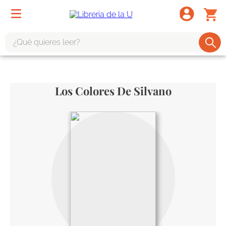
¿Qué quieres leer?
TÉRMINOS MÁS BUSCADOS
1
.
odisea
Los Colores De Silvano
2
.
tote bag -
3
.
harry potter
4
.
iliada
5
.
edición especial
6
.
divina comedia
7
.
tarot
8
.
1984
9
.
book haven