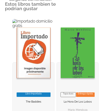
Estos libros tambien te
podrian gustar
Libro Importado
Tapa dura
Entrega rápida
VER INFORMACION
VER INFORMACION
The Baddies
La Hora De Los Lobos
AGREGAR AL
AGREGAR AL
CARRITO
CARRITO
Mario Mendoza