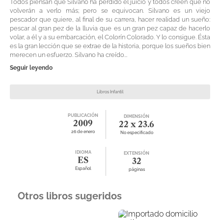
Todos piensan que Silvano ha perdido el juicio y todos creen que no
volverán a verlo más; pero se equivocan. Silvano es un viejo
pescador que quiere, al final de su carrera, hacer realidad un sueño:
pescar al gran pez de la lluvia que es un gran pez capaz de hacerlo
volar, a él y a su embarcación, el Colorín Colorado. Y lo consigue. Ésta
es la gran lección que se extrae de la historia, porque los sueños bien
merecen un esfuerzo. Silvano ha creído...
Seguir leyendo
Libros Infantil
PUBLICACIÓN
DIMENSIÓN
2009
22 x 23.6
26 de enero
No especificado
IDIOMA
EXTENSIÓN
ES
32
Español
páginas
Otros libros sugeridos