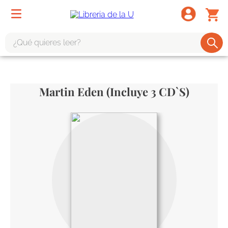
¿Qué quieres leer?
TÉRMINOS MÁS BUSCADOS
1
.
odisea
Martin Eden (Incluye 3 CD`s)
2
.
tote bag -
3
.
harry potter
4
.
edición especial
5
.
iliada
6
.
tarot
7
.
divina comedia
8
.
1984
9
.
el cielo selva