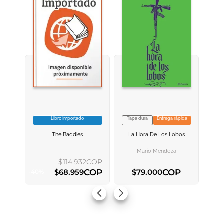
Libro Importado
Tapa dura
Entrega rápida
VER INFORMACION
VER INFORMACION
The Baddies
La Hora De Los Lobos
AGREGAR AL
AGREGAR AL
CARRITO
CARRITO
Mario Mendoza
$
114
.
932
COP
COP
COP
$
68
.
959
$
79
.
000
-
40
%
AGREGAR AL CARRITO
AGREGAR AL CARRITO