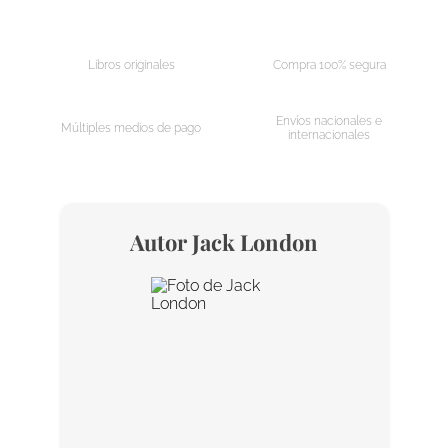
AGREGAR AL CARRITO
AGREGAR AL CARRITO
Libros originales
Compra 100% segura
Envíos nacionales e
Múltiples medios de pago
internacionales
Autor
Jack London