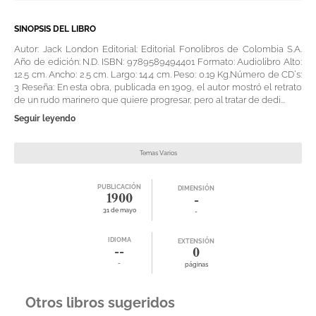
SINOPSIS DEL LIBRO
Autor: Jack London Editorial: Editorial Fonolibros de Colombia S.A.
Año de edición: N.D. ISBN: 9789589494401 Formato: Audiolibro Alto:
12.5 cm. Ancho: 2.5 cm. Largo: 14.4 cm. Peso: 0.19 Kg.Número de CD`s:
3 Reseña: En esta obra, publicada en 1909, el autor mostró el retrato
de un rudo marinero que quiere progresar, pero al tratar de dedi...
Seguir leyendo
Temas Varios
PUBLICACIÓN
DIMENSIÓN
1900
-
31 de mayo
-
IDIOMA
EXTENSIÓN
--
0
-
páginas
Otros libros sugeridos