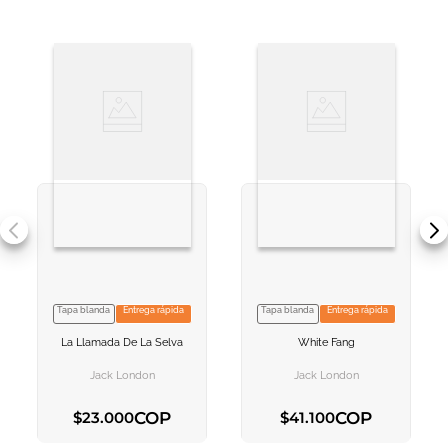
Tapa blanda
Entrega rápida
Tapa blanda
Entrega rápida
VER INFORMACION
VER INFORMACION
La Llamada De La Selva
White Fang
AGREGAR AL
AGREGAR AL
CARRITO
CARRITO
Jack London
Jack London
COP
COP
$
23
.
000
$
41
.
100