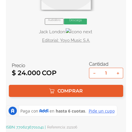
10
.
book haven
Audiolibro
Descarga
Jack London
Yoyo Music S.A.
Cantidad
Precio
$
24
.
000
－
＋
COMPRAR
ISBN:
7706236701041
|
Referencia
:
212106