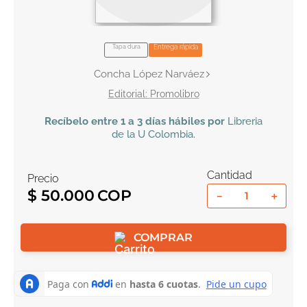
10
.
book haven
Tapa dura
Entrega rápida
Concha López Narváez
Promolibro
Recíbelo
entre 1 a 3 días hábiles por
Libreria
de la U
Colombia
.
Cantidad
Precio
$
50
.
000
－
＋
COMPRAR