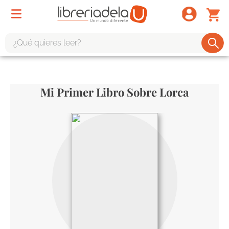
¿Qué quieres leer?
TÉRMINOS MÁS BUSCADOS
1
.
odisea
Mi Primer Libro Sobre Lorca
2
.
tote bag -
3
.
harry potter
4
.
iliada
5
.
edición especial
6
.
tarot
7
.
divina comedia
8
.
1984
9
.
ingenieria