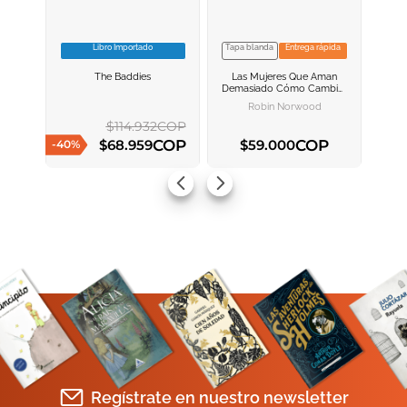
Libro Importado
Tapa blanda
Entrega rápida
VER INFORMACION
VER INFORMACION
The Baddies
Las Mujeres Que Aman
AGREGAR AL
AGREGAR AL
Demasiado
Cómo Cambiar
CARRITO
CARRITO
Nuestra Manera De Amar Y
Robin Norwood
Así Dejar De Sufrir
$
114
.
932
COP
COP
COP
$
68
.
959
$
59
.
000
-
40
%
AGREGAR AL CARRITO
AGREGAR AL CARRITO
Regístrate en nuestro newsletter