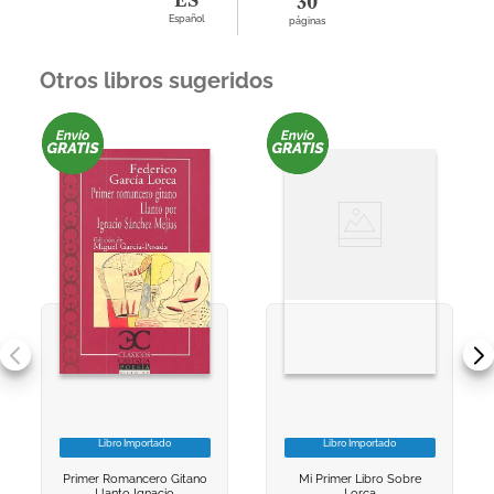
ES
30
Español
páginas
Otros libros sugeridos
Libro Importado
Libro Importado
VER INFORMACION
VER INFORMACION
Primer Romancero Gitano
Mi Primer Libro Sobre
AGREGAR AL
AGREGAR AL
Llanto Ignacio
Lorca