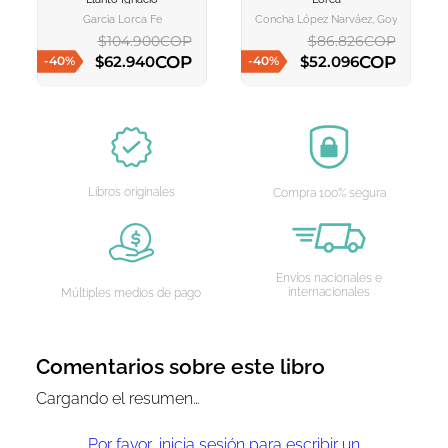
CARRITO
CARRITO
Garcia Lorca Fe
Concha López Narváez, Goyo Rodríg
$
104
.
900
COP
$
86
.
826
COP
COP
COP
$
62
.
940
$
52
.
096
-
40
%
-
40
%
AGREGAR AL CARRITO
AGREGAR AL CARRITO
Libros originales
Compra 100% segura
Envíos nacionales e
internacionales
Múltiples medios de pago
Comentarios sobre este libro
Cargando el resumen…
Por favor, inicia sesión para escribir un