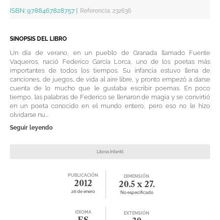
ISBN:
9788467828757
|
Referencia
:
232636
SINOPSIS DEL LIBRO
Un día de verano, en un pueblo de Granada llamado Fuente
Vaqueros, nació Federico García Lorca, uno de los poetas más
importantes de todos los tiempos. Su infancia estuvo llena de
canciones, de juegos, de vida al aire libre, y pronto empezó a darse
cuenta de lo mucho que le gustaba escribir poemas. En poco
tiempo, las palabras de Federico se llenaron de magia y se convirtió
en un poeta conocido en el mundo entero, pero eso no le hizo
olvidarse nu...
Seguir leyendo
Libros Infantil
PUBLICACIÓN
DIMENSIÓN
2012
20.5 x 27.
26 de enero
No especificado
IDIOMA
EXTENSIÓN