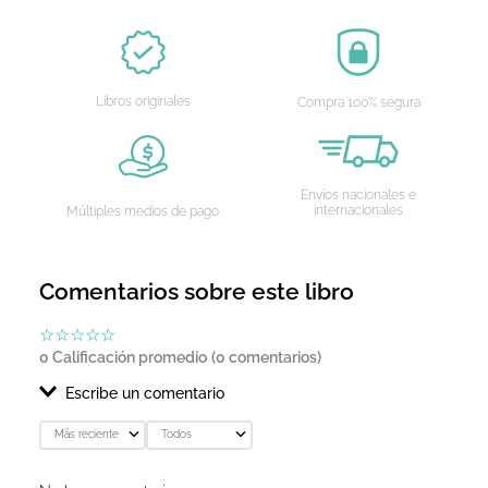
AGREGAR AL CARRITO
Libros originales
Compra 100% segura
Envíos nacionales e
internacionales
Múltiples medios de pago
Comentarios sobre este libro
☆
☆
☆
☆
☆
0 Calificación promedio
(0 comentarios)
Escribe un comentario
Más reciente
Todos
Agregar comentario