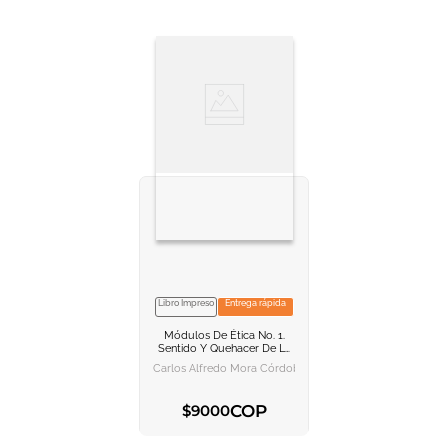
Libro Impreso
Entrega rápida
VER INFORMACION
Módulos De Ética No. 1.
AGREGAR AL
Sentido Y Quehacer De La
CARRITO
Ética
Carlos Alfredo Mora Córdoba
COP
$
9000