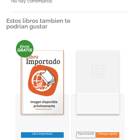
No hay comentarios.
Título
Estos libros tambien te
podrian gustar
Califica el producto de 1 a 5 estrellas
★
★
★
★
★
Tu nombre
Dirección de email
Escribe un comentario
Libro Importado
Tapa blanda
Entrega rápida
VER INFORMACION
VER INFORMACION