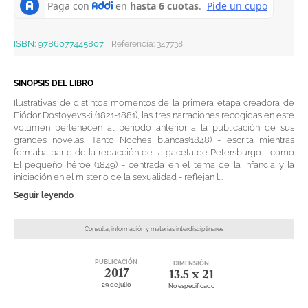
ISBN:
9786077445807
|
Referencia
:
347738
SINOPSIS DEL LIBRO
Ilustrativas de distintos momentos de la primera etapa creadora de
Fiódor Dostoyevski (1821-1881), las tres narraciones recogidas en este
volumen pertenecen al periodo anterior a la publicación de sus
grandes novelas. Tanto Noches blancas(1848) - escrita mientras
formaba parte de la redacción de la gaceta de Petersburgo - como
El pequeño héroe (1849) - centrada en el tema de la infancia y la
iniciación en el misterio de la sexualidad - reflejan l...
Seguir leyendo
Consulta, información y materias interdisciplinares
PUBLICACIÓN
DIMENSIÓN
2017
13.5 x 21
29 de julio
No especificado