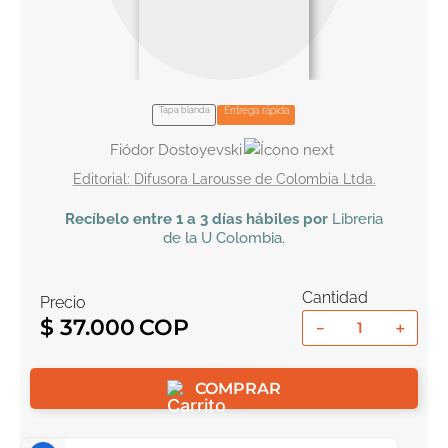
10
.
tarot
Tapa blanda
Entrega rápida
Fiódor Dostoyevski
Difusora Larousse de Colombia Ltda.
Recíbelo
entre 1 a 3 días hábiles por
Libreria
de la U
Colombia
.
Cantidad
Precio
$
37
.
000
－
＋
COMPRAR