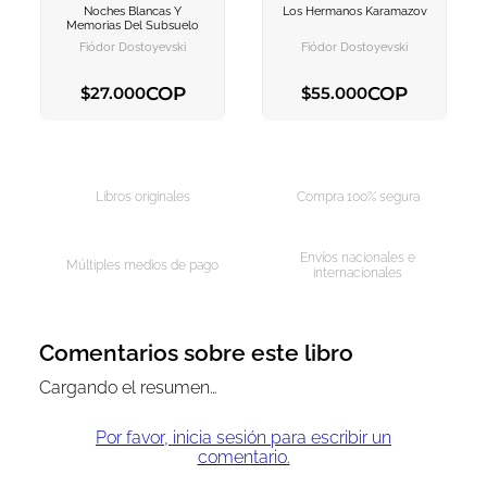
Noches Blancas Y
Los Hermanos Karamazov
AGREGAR AL
AGREGAR AL
Memorias Del Subsuelo
CARRITO
CARRITO
Fiódor Dostoyevski
Fiódor Dostoyevski
COP
COP
$
27
.
000
$
55
.
000
AGREGAR AL CARRITO
AGREGAR AL CARRITO
Libros originales
Compra 100% segura
Envíos nacionales e
Múltiples medios de pago
internacionales
Comentarios sobre este libro
Cargando el resumen…
Por favor, inicia sesión para escribir un
comentario.