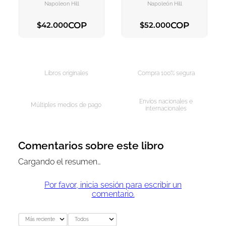
Personal Al Alcance De
Napoleon Hill
Napoleón Hill
Todos
COP
COP
$
42
.
000
$
52
.
000
AGREGAR AL CARRITO
AGREGAR AL CARRITO
Libros originales
Compra 100% segura
Envíos nacionales e
Múltiples medios de pago
internacionales
Comentarios sobre este libro
Cargando el resumen…
Por favor, inicia sesión para escribir un
comentario.
Más reciente
Todos