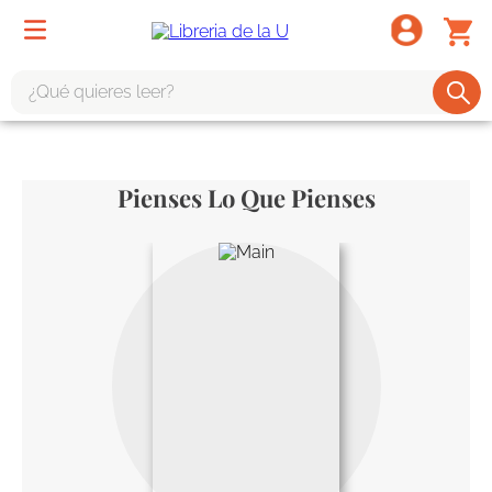
¿Qué quieres leer?
TÉRMINOS MÁS BUSCADOS
1
.
odisea
Pienses Lo Que Pienses
2
.
tote bag -
3
.
harry potter
4
.
edición especial
5
.
iliada
6
.
tarot
7
.
divina comedia
8
.
1984
9
.
el cielo selva