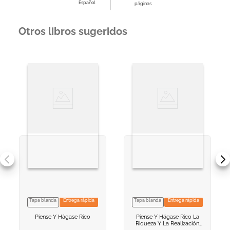
Español
páginas
Otros libros sugeridos
Tapa blanda
Entrega rápida
Tapa blanda
Entrega rápida
VER INFORMACION
VER INFORMACION
Piense Y Hágase Rico
Piense Y Hágase Rico
La
AGREGAR AL
AGREGAR AL
Riqueza Y La Realización
CARRITO
CARRITO