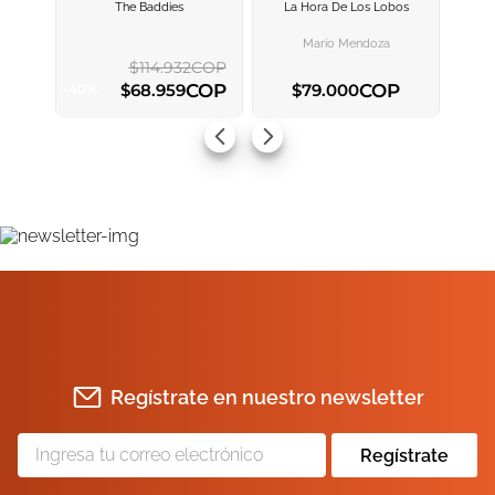
The Baddies
La Hora De Los Lobos
AGREGAR AL
AGREGAR AL
CARRITO
CARRITO
Mario Mendoza
$
114
.
932
COP
COP
COP
$
68
.
959
$
79
.
000
-
40
%
AGREGAR AL CARRITO
AGREGAR AL CARRITO
Regístrate en nuestro newsletter
Regístrate