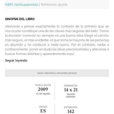
ISBN:
7506144900051
|
Referencia
:
352725
SINOPSIS DEL LIBRO
Atreverse a pensar exactamente lo contrario de lo primero que se
nos ocurre constituye una de las claves más seguras del éxito. Tomar
la decisión "correcta" no siempre es una buena idea. Elegir el camino
más seguro, el más evidente, el que toma la mayoría de las personas
es aburrido y no conduce a nada nuevo. Por el contrario, nadar a
contracorriente, poner en duda las ideas preconcebidas y atreverse a
buscar formas distintas y aparentemente equi...
Seguir leyendo
Salud, relaciones y desarrollo personal
PUBLICACIÓN
DIMENSIÓN
2009
14 x 21
02 de agosto
tamaño
estándar
IDIOMA
EXTENSIÓN
ES
142