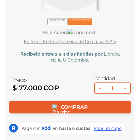
10
.
book haven
Tapa blanda
Entrega rápida
Paul Arden
Editorial Oceano de Colombia S.A.S
Recíbelo
entre 1 a 3 días hábiles por
Libreria
de la U
Colombia
.
Cantidad
Precio
$
77
.
000
－
＋
COMPRAR