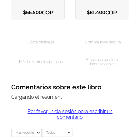
COP
COP
$
66
.
500
$
81
.
400
AGREGAR AL CARRITO
AGREGAR AL CARRITO
Libros originales
Compra 100% segura
Envíos nacionales e
Múltiples medios de pago
internacionales
Comentarios sobre este libro
Cargando el resumen…
Por favor, inicia sesión para escribir un
comentario.
Más reciente
Todos