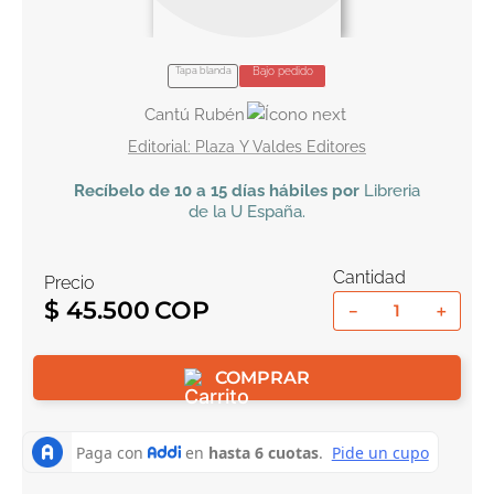
10
.
book haven
Tapa blanda
Bajo pedido
Cantú Rubén
Plaza Y Valdes Editores
Recíbelo
de 10 a 15 días hábiles por
Libreria
de la U
España
.
Cantidad
Precio
$
45
.
500
－
＋
COMPRAR