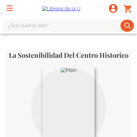
¿Qué quieres leer?
TÉRMINOS MÁS BUSCADOS
1
.
odisea
La Sostenibilidad Del Centro Historico
2
.
tote bag -
3
.
harry potter
4
.
iliada
5
.
edición especial
6
.
tarot
7
.
divina comedia
8
.
1984
9
.
ingenieria