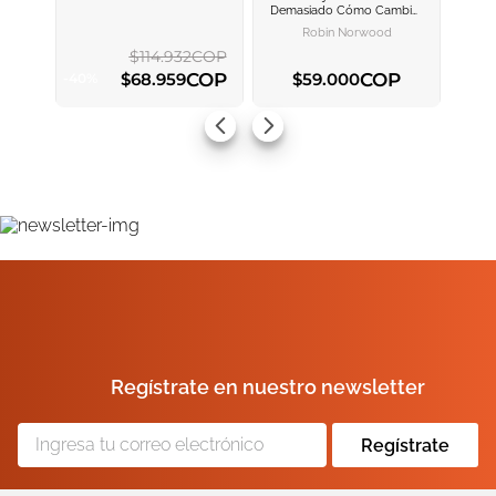
AGREGAR AL
AGREGAR AL
Demasiado
Cómo Cambiar
CARRITO
CARRITO
Nuestra Manera De Amar Y
Robin Norwood
Así Dejar De Sufrir
$
114
.
932
COP
COP
COP
$
68
.
959
$
59
.
000
-
40
%
AGREGAR AL CARRITO
AGREGAR AL CARRITO
Regístrate en nuestro newsletter
Regístrate