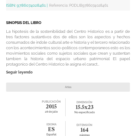
ISBN:
9786074028461
|
Referencia
:
PODLIB9786074028461
SINOPSIS DEL LIBRO
La hipotesis de la sostenibilidad del Centro Historico es a partir de
tres factores sustantivos dos de ellos son los aspectos y hechos
consumados de indole cultural arte e historia y el tercero relacionado
con los acontecimientos socio-politicos contemporaneos esto es los
movimientos sociales como sujetos sociales que crean y sustentan
tambien la historia del espacio urbano patrimonial El papel
protagonico del Centro Historico le asigna el caract...
Seguir leyendo
Artes
PUBLICACIÓN
DIMENSIÓN
2015
15.5x23
28 de julio
No especificado
IDIOMA
EXTENSIÓN
ES
164
Español
páginas