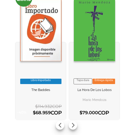
Libro Importado
Tapa dura
Entrega rápida
VER INFORMACION
VER INFORMACION
The Baddies
La Hora De Los Lobos
AGREGAR AL
AGREGAR AL
CARRITO
CARRITO
Mario Mendoza
$
114
.
932
COP
COP
COP
$
68
.
959
$
79
.
000
-
40
%
AGREGAR AL CARRITO
AGREGAR AL CARRITO