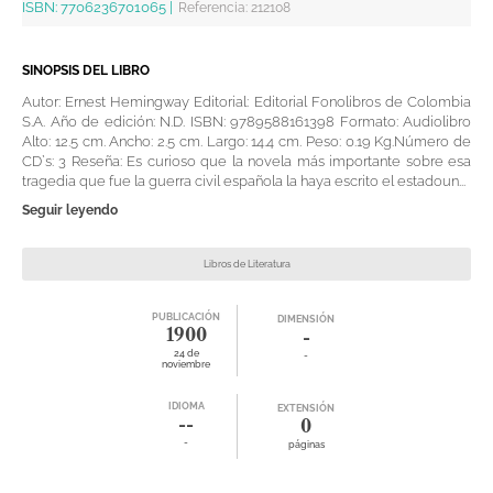
ISBN:
7706236701065
|
Referencia
:
212108
SINOPSIS DEL LIBRO
Autor: Ernest Hemingway Editorial: Editorial Fonolibros de Colombia
S.A. Año de edición: N.D. ISBN: 9789588161398 Formato: Audiolibro
Alto: 12.5 cm. Ancho: 2.5 cm. Largo: 14.4 cm. Peso: 0.19 Kg.Número de
CD`s: 3 Reseña: Es curioso que la novela más importante sobre esa
tragedia que fue la guerra civil española la haya escrito el estadoun...
Seguir leyendo
Libros de Literatura
PUBLICACIÓN
DIMENSIÓN
1900
-
24 de
-
noviembre
IDIOMA
EXTENSIÓN
--
0
-
páginas