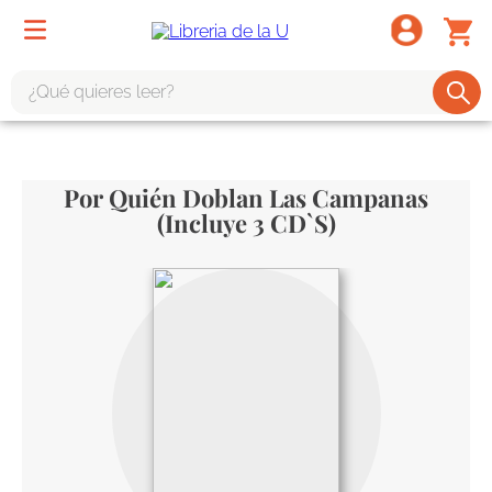
¿Qué quieres leer?
TÉRMINOS MÁS BUSCADOS
1
.
odisea
Por Quién Doblan Las Campanas
2
.
tote bag -
(Incluye 3 CD`s)
3
.
harry potter
4
.
iliada
5
.
edición especial
6
.
divina comedia
7
.
tarot
8
.
1984
9
.
book haven