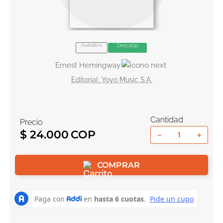
10
.
el cielo selva
Audiolibro
Descarga
Ernest Hemingway
Yoyo Music S.A.
Cantidad
Precio
$
24
.
000
－
＋
COMPRAR