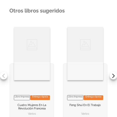
Otros libros sugeridos
Libro Impreso
Entrega rápida
Libro Impreso
Entrega rápida
VER INFORMACION
VER INFORMACION
Cuatro Mujeres En La
Feng Shui En El Trabajo
AGREGAR AL
AGREGAR AL
Revolución Francesa
CARRITO
CARRITO
Varios
Varios