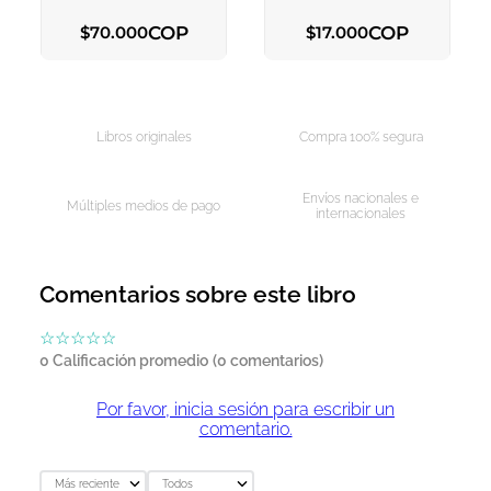
COP
COP
$
70
.
000
$
17
.
000
AGREGAR AL CARRITO
AGREGAR AL CARRITO
Libros originales
Compra 100% segura
Envíos nacionales e
Múltiples medios de pago
internacionales
Comentarios sobre este libro
☆
☆
☆
☆
☆
0 Calificación promedio
(0 comentarios)
Por favor, inicia sesión para escribir un
comentario.
Más reciente
Todos