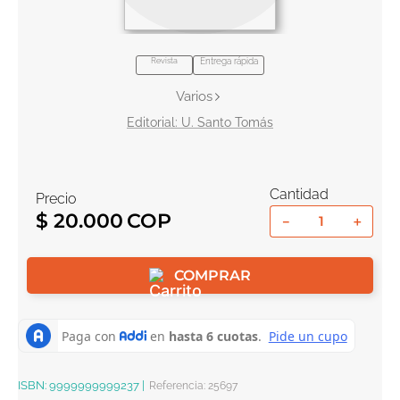
10
.
book haven
Revista
Entrega rápida
Varios
U. Santo Tomás
Cantidad
Precio
$
20
.
000
－
＋
COMPRAR
ISBN:
9999999999237
|
Referencia
:
25697