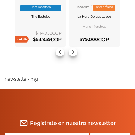
Libro Importado
Tapa dura
Entrega rápida
VER INFORMACION
VER INFORMACION
The Baddies
La Hora De Los Lobos
AGREGAR AL
AGREGAR AL
CARRITO
CARRITO
Mario Mendoza
$
114
.
932
COP
COP
COP
$
68
.
959
$
79
.
000
-
40
%
AGREGAR AL CARRITO
AGREGAR AL CARRITO
Regístrate en nuestro newsletter