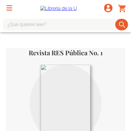
¿Qué quieres leer?
TÉRMINOS MÁS BUSCADOS
1
.
odisea
Revista RES Pública No. 1
2
.
tote bag -
3
.
harry potter
4
.
iliada
5
.
edición especial
6
.
tarot
7
.
divina comedia
8
.
1984
9
.
el cielo selva