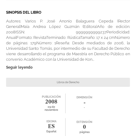
SINOPSIS DEL LIBRO
Autores: Varios P. José Anonio Balaguera Cepeda (Rector
General)Maía Andrea López Guzmán (Editora)Año de edición:
2008ISSN: 9999999999237Periodicidad:
AnualFormato: RevistaTerminado: RústicaTamaño: 17 x 24 cmNúmero
de páginas: 179Número: 1Reseña: Desde mediados de 2006, la
Universidad Santo Tomás, por intermedio de su Facultad de Derecho
viene desarrollando el programa de Maestría en Derecho Público en
convenio Académico con la Universidad de Kon...
Seguir leyendo
Libros de Derecho
PUBLICACIÓN
DIMENSIÓN
2008
-
09 de
-
noviembre
IDIOMA
EXTENSIÓN
ES
0
Español
páginas