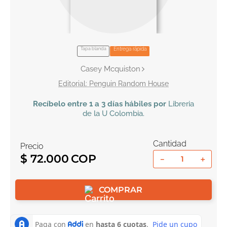
10
.
el cielo selva
Tapa blanda
Entrega rápida
Casey Mcquiston
Penguin Random House
Recíbelo
entre 1 a 3 días hábiles por
Libreria
de la U
Colombia
.
Cantidad
Precio
$
72
.
000
－
＋
COMPRAR