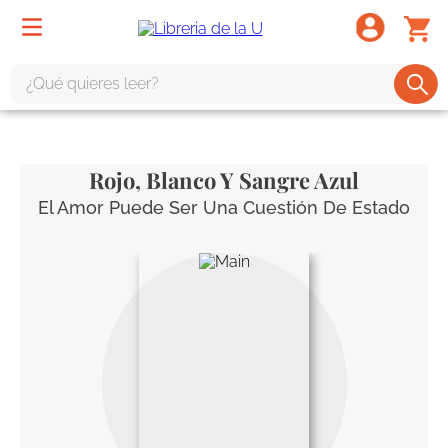
¿Qué quieres leer?
TÉRMINOS MÁS BUSCADOS
1
.
odisea
Rojo, Blanco Y Sangre Azul
2
.
tote bag -
El Amor Puede Ser Una Cuestión De Estado
3
.
harry potter
4
.
iliada
5
.
edición especial
6
.
divina comedia
7
.
tarot
8
.
1984
9
.
book haven