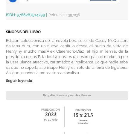
ISBN:
9786287514799
|
Referencia
:
397036
SINOPSIS DEL LIBRO
Edición coleccionista de la novela best seller de Casey McQuiston,
en tapa dura, con un nuevo capítulo desde el punto de vista de
Henry, ¡y mucho más!Alex Claremont-Díaz, el hijo millennial de la
presidenta de los Estados Unidos, es un tesoro para el marketing de
la Casa Blanca: atractivo, carismático e inteligente. Lo que nadie sabe
es que no soporta al príncipe Henry, el nieto de la reina de Inglaterra.
Así que, cuando la prensa sensacionalista...
Seguir leyendo
Biografías, literatura y estudios literarios
PUBLICACIÓN
DIMENSIÓN
2023
15 x 21.5
05 de junio
tamaño
estándar