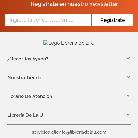
Regístrate en nuestro newsletter
Regístrate
¿Necesitas Ayuda?
WhatsApp +57 310 7157616
servicioalcliente@libreriadelau.com
Nuestra Tienda
Teléfono 601 5800563
Librería de la U - Teusaquillo
Calle 32a # 19- 24
Horario De Atención
Lunes, Jueves y Viernes: 7:00 a.m a 5:00 p.m
Martes y Miércoles: 7:00 a.m a 6:00 p.m.
Librería De La U
¿Quiénes somos?
servicioalcliente@libreriadelau.com
Editoriales aliadas