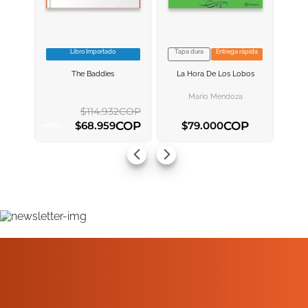
Libro Importado
Tapa dura
Entrega rápida
VER INFORMACION
VER INFORMACION
The Baddies
La Hora De Los Lobos
AGREGAR AL
AGREGAR AL
CARRITO
CARRITO
Mario Mendoza
$
114
.
932
COP
COP
COP
$
68
.
959
$
79
.
000
-
40
%
AGREGAR AL CARRITO
AGREGAR AL CARRITO