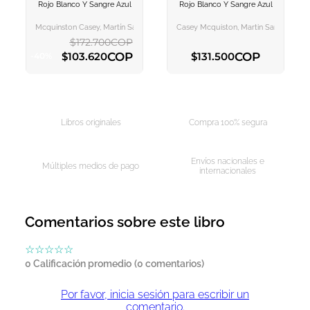
Rojo Blanco Y Sangre Azul
Rojo Blanco Y Sangre Azul
AGREGAR AL
AGREGAR AL
CARRITO
CARRITO
Mcquinston Casey, Martín Sanz, María Cristina
Casey Mcquiston, Martin Sanz Maria Cr
$
172
.
700
COP
COP
COP
$
103
.
620
$
131
.
500
-
40
%
AGREGAR AL CARRITO
AGREGAR AL CARRITO
Libros originales
Compra 100% segura
Envíos nacionales e
Múltiples medios de pago
internacionales
Comentarios sobre este libro
☆
☆
☆
☆
☆
0 Calificación promedio
(0 comentarios)
Por favor, inicia sesión para escribir un
comentario.