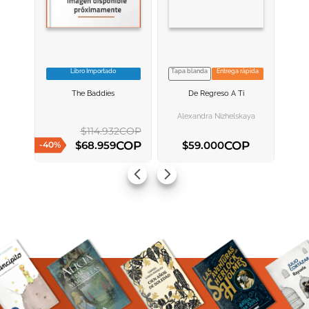
Libro Importado
Tapa blanda
Entrega rápida
VER INFORMACION
VER INFORMACION
The Baddies
De Regreso A Ti
AGREGAR AL
AGREGAR AL
CARRITO
CARRITO
Alexandra Nizhelskaya
$
114
.
932
COP
COP
COP
$
68
.
959
$
59
.
000
-
40
%
AGREGAR AL CARRITO
AGREGAR AL CARRITO