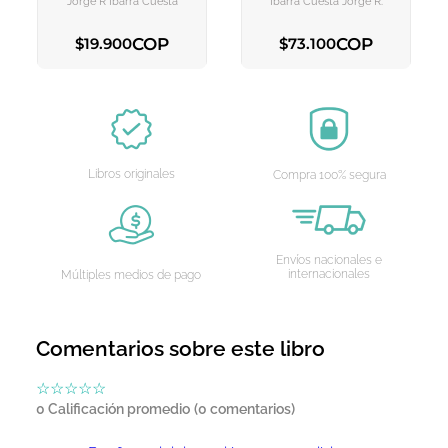
Jorge R Ibarra Cuesta
Ibarra Cuesta Jorge R.
COP
COP
$
19
.
900
$
73
.
100
AGREGAR AL CARRITO
AGREGAR AL CARRITO
Libros originales
Compra 100% segura
Envíos nacionales e
internacionales
Múltiples medios de pago
Comentarios sobre este libro
☆
☆
☆
☆
☆
0 Calificación promedio
(0 comentarios)