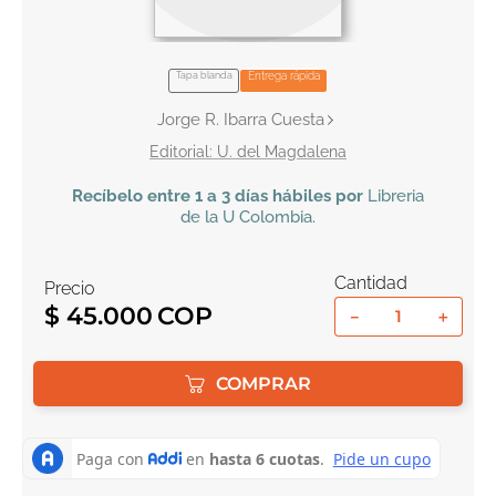
10
.
el cielo selva
Tapa blanda
Entrega rápida
Jorge R. Ibarra Cuesta
U. del Magdalena
Recíbelo
entre 1 a 3 días hábiles por
Libreria
de la U
Colombia
.
Cantidad
Precio
$
45
.
000
－
＋
COMPRAR