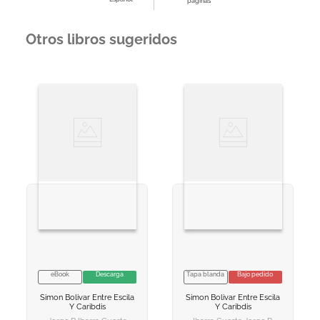
páginas
Otros libros sugeridos
eBook
Descarga
Tapa blanda
Bajo pedido
VER INFORMACION
VER INFORMACION
Simon Bolivar Entre Escila
Simon Bolivar Entre Escila
AGREGAR AL
AGREGAR AL
Y Caribdis
Y Caribdis
CARRITO
CARRITO