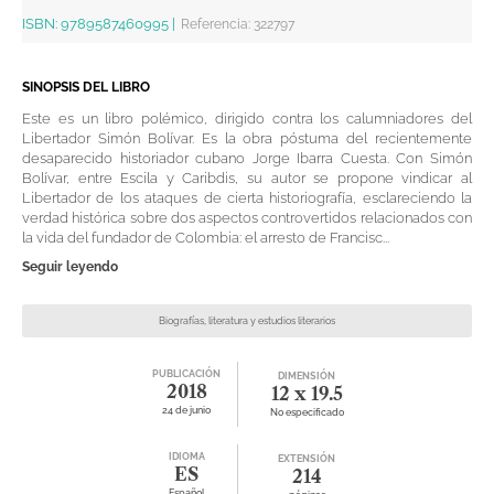
ISBN:
9789587460995
|
Referencia
:
322797
SINOPSIS DEL LIBRO
Este es un libro polémico, dirigido contra los calumniadores del
Libertador Simón Bolívar. Es la obra póstuma del recientemente
desaparecido historiador cubano Jorge Ibarra Cuesta. Con Simón
Bolívar, entre Escila y Caribdis, su autor se propone vindicar al
Libertador de los ataques de cierta historiografía, esclareciendo la
verdad histórica sobre dos aspectos controvertidos relacionados con
la vida del fundador de Colombia: el arresto de Francisc...
Seguir leyendo
Biografías, literatura y estudios literarios
PUBLICACIÓN
DIMENSIÓN
2018
12 x 19.5
24 de junio
No especificado
IDIOMA
EXTENSIÓN
ES
214
Español