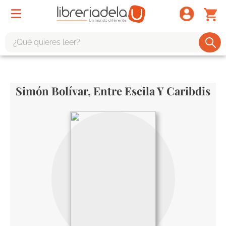
¿Qué quieres leer?
TÉRMINOS MÁS BUSCADOS
1
.
odisea
Simón Bolívar, Entre Escila Y Caribdis
2
.
tote bag -
3
.
harry potter
4
.
iliada
5
.
edición especial
6
.
divina comedia
7
.
tarot
8
.
book haven
9
.
1984