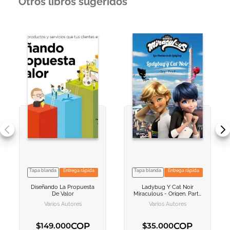
Otros libros sugeridos
Tapa blanda
Entrega rápida
Tapa blanda
Entrega rápida
VER INFORMACION
VER INFORMACION
Diseñando La Propuesta
Ladybug Y Cat Noir
AGREGAR AL
AGREGAR AL
De Valor
Miraculous - Origen. Parte
CARRITO
CARRITO
1
Varios Autores
Varios Autores
COP
COP
$
149
.
000
$
35
.
000