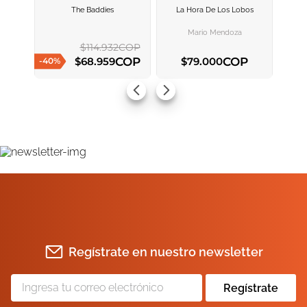
The Baddies
La Hora De Los Lobos
AGREGAR AL
AGREGAR AL
CARRITO
CARRITO
Mario Mendoza
$
114
.
932
COP
COP
COP
$
68
.
959
$
79
.
000
-
40
%
AGREGAR AL CARRITO
AGREGAR AL CARRITO
Regístrate en nuestro newsletter
Regístrate