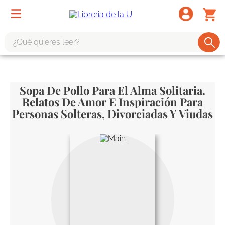
¿Qué quieres leer?
TÉRMINOS MÁS BUSCADOS
1
.
odisea
Sopa De Pollo Para El Alma Solitaria.
2
Relatos De Amor E Inspiración Para
.
tote bag -
Personas Solteras, Divorciadas Y Viudas
3
.
harry potter
4
.
edición especial
5
.
iliada
6
.
tarot
7
.
divina comedia
8
.
1984
9
.
el cielo selva