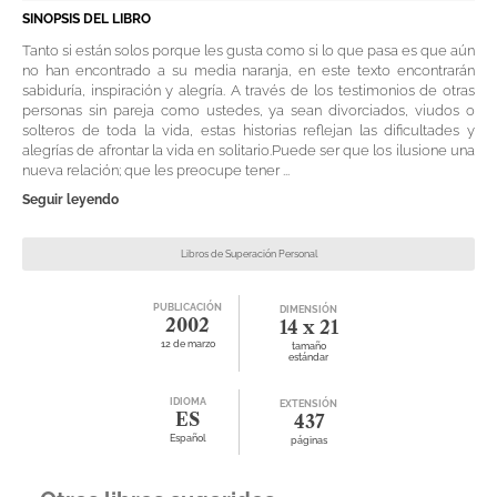
SINOPSIS DEL LIBRO
Tanto si están solos porque les gusta como si lo que pasa es que aún
no han encontrado a su media naranja, en este texto encontrarán
sabiduría, inspiración y alegría. A través de los testimonios de otras
personas sin pareja como ustedes, ya sean divorciados, viudos o
solteros de toda la vida, estas historias reflejan las dificultades y
alegrías de afrontar la vida en solitario.Puede ser que los ilusione una
nueva relación; que les preocupe tener ...
Seguir leyendo
Libros de Superación Personal
PUBLICACIÓN
DIMENSIÓN
2002
14 x 21
12 de marzo
tamaño
estándar
IDIOMA
EXTENSIÓN
ES
437
Español
páginas