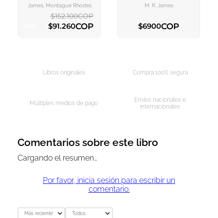
CARRITO
CARRITO
James, Montague Rhodes
M. R. James
$
152
.
100
COP
COP
COP
$
91
.
260
$
6900
-
40
%
AGREGAR AL CARRITO
AGREGAR AL CARRITO
Libros originales
Compra 100% segura
Envíos nacionales e
Múltiples medios de pago
internacionales
Comentarios sobre este libro
Cargando el resumen…
Por favor, inicia sesión para escribir un
comentario.
Más reciente
Todos