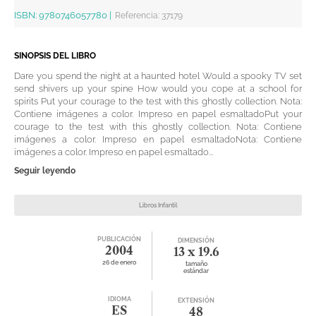
ISBN:
9780746057780
|
Referencia
:
37179
SINOPSIS DEL LIBRO
Dare you spend the night at a haunted hotel Would a spooky TV set
send shivers up your spine How would you cope at a school for
spirits Put your courage to the test with this ghostly collection. Nota:
Contiene imágenes a color. Impreso en papel esmaltadoPut your
courage to the test with this ghostly collection. Nota: Contiene
imágenes a color. Impreso en papel esmaltadoNota: Contiene
imágenes a color. Impreso en papel esmaltado...
Seguir leyendo
Libros Infantil
PUBLICACIÓN
DIMENSIÓN
2004
13 x 19.6
26 de enero
tamaño
estándar
IDIOMA
EXTENSIÓN
ES
48