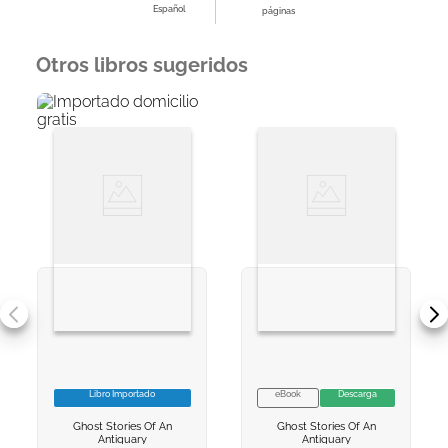
Español
páginas
Otros libros sugeridos
Libro Importado
eBook
Descarga
VER INFORMACION
VER INFORMACION
Ghost Stories Of An
Ghost Stories Of An
AGREGAR AL
AGREGAR AL
Antiquary
Antiquary