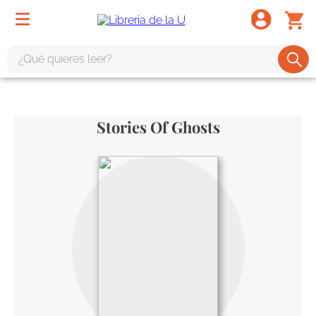
¿Qué quieres leer?
TÉRMINOS MÁS BUSCADOS
1
.
odisea
Stories Of Ghosts
2
.
tote bag -
3
.
harry potter
4
.
edición especial
5
.
iliada
6
.
tarot
7
.
divina comedia
8
.
1984
9
.
el cielo selva