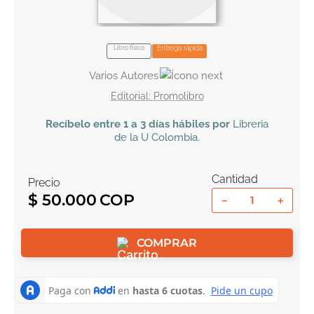
10
.
book haven
Libro físico
Entrega rápida
Varios Autores
Promolibro
Recíbelo
entre 1 a 3 días hábiles por
Libreria
de la U
Colombia
.
Cantidad
Precio
$
50
.
000
－
＋
COMPRAR