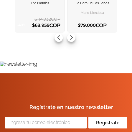
The Baddies
La Hora De Los Lobos
AGREGAR AL
AGREGAR AL
CARRITO
CARRITO
Mario Mendoza
$
114
.
932
COP
COP
COP
$
68
.
959
$
79
.
000
-
40
%
AGREGAR AL CARRITO
AGREGAR AL CARRITO
Regístrate en nuestro newsletter
Regístrate