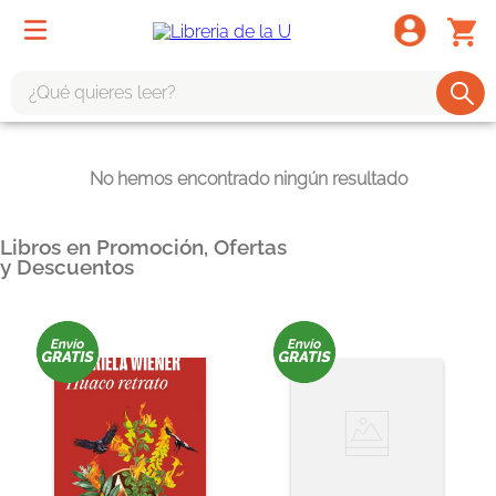
¿Qué quieres leer?
TÉRMINOS MÁS BUSCADOS
No hemos encontrado ningún resultado
1
.
odisea
2
.
tote bag -
Libros en Promoción, Ofertas
3
.
harry potter
y Descuentos
4
.
iliada
5
.
edición especial
6
.
divina comedia
7
.
tarot
8
.
1984
9
.
book haven