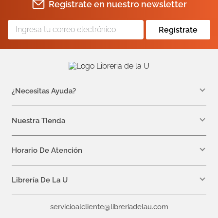
Regístrate en nuestro newsletter
Regístrate
¿Necesitas Ayuda?
WhatsApp +57 310 7157616
servicioalcliente@libreriadelau.com
Nuestra Tienda
Teléfono 601 5800563
Librería de la U - Teusaquillo
Calle 32a # 19- 24
Horario De Atención
Lunes, Jueves y Viernes: 7:00 a.m a 5:00 p.m
Martes y Miércoles: 7:00 a.m a 6:00 p.m.
Librería De La U
¿Quiénes somos?
servicioalcliente@libreriadelau.com
Editoriales aliadas