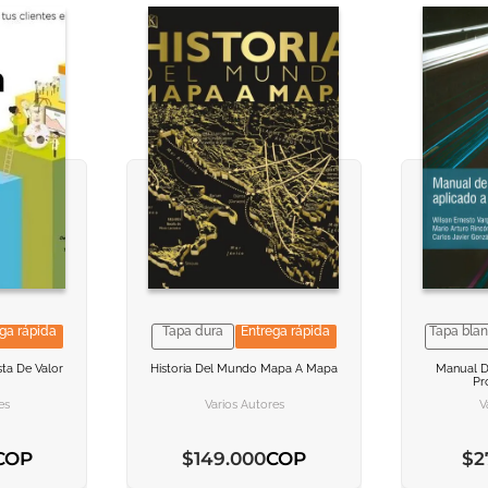
ga rápida
Tapa dura
Entrega rápida
Tapa bla
CION
CION
VER INFORMACION
VER INFORMACION
VER
VER
ta De Valor
Historia Del Mundo Mapa A Mapa
Manual De
Pr
ARRITO
ARRITO
AGREGAR AL CARRITO
AGREGAR AL CARRITO
AGREG
AGREG
es
Varios Autores
V
COP
COP
$
149
.
000
$
2