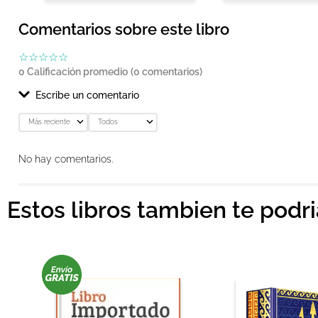
Comentarios sobre este libro
☆
☆
☆
☆
☆
0 Calificación promedio
(0 comentarios)
Escribe un comentario
Más reciente
Todos
Agregar comentario
No hay comentarios.
Título
Estos libros tambien te podr
Califica el producto de 1 a 5 estrellas
★
★
★
★
★
Tu nombre