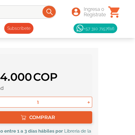
+57 310 7157616
Subscríbete
34
.
000
ad
＋
COMPRAR
lo
entre 1 a 3 días hábiles por
Libreria de la