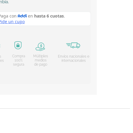
mbia
.
Compra
Múltiples
s
Envíos nacionales e
100%
medios
les
internacionales
segura
de pago