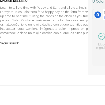
SINOPSIS DEL LIBRO
U
Colo
Learn to tell the time with Poppy and Sam, and all the animals from
Farmyard Tales. Join them for a happy day on the farm from wake-
up time to bedtime, turning the hands on the clock as you turn the
pages. Nota: Contiene imágenes a color. Impreso en papel
esmaltado.Coniene un reloj didáctico con el que los niños pueden
interactuar. Nota: Contiene imágenes a color. Impreso en papel
esmaltado.Coniene un reloj didáctico con el que los niños pueden
i...
Seguir leyendo
Libro
origina