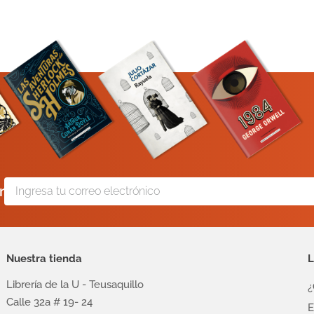
r
Nuestra tienda
L
Librería de la U - Teusaquillo
¿
Calle 32a # 19- 24
E