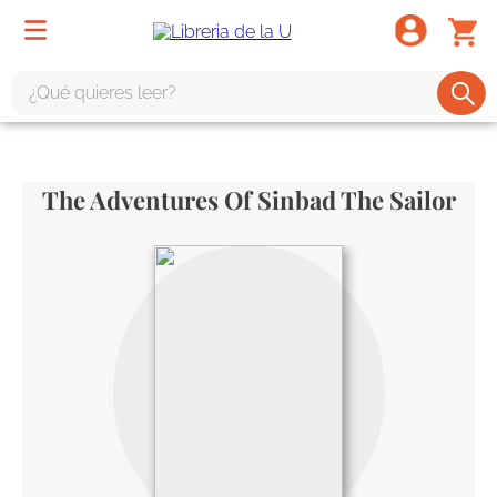
¿Qué quieres leer?
TÉRMINOS MÁS BUSCADOS
1
.
odisea
The Adventures Of Sinbad The Sailor
2
.
tote bag -
3
.
harry potter
4
.
edición especial
5
.
iliada
6
.
1984
7
.
el cielo selva
8
.
divina comedia
9
.
tarot