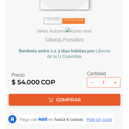
10
.
biblia
Libro físico
Entrega rápida
Varios Autores
Promolibro
Recíbelo
entre 1 a 3 días hábiles por
Libreria
de la U
Colombia
.
Cantidad
Precio
$
54
.
000
－
＋
COMPRAR