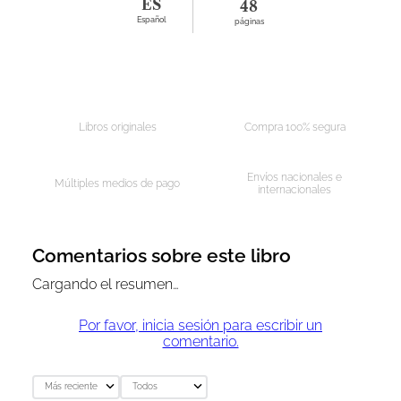
ES
48
Español
páginas
Libros originales
Compra 100% segura
Envíos nacionales e
Múltiples medios de pago
internacionales
Comentarios sobre este libro
Cargando el resumen…
Por favor, inicia sesión para escribir un
comentario.
Más reciente
Todos