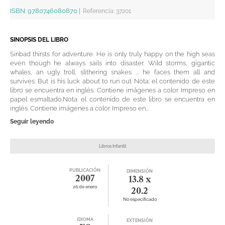
ISBN:
9780746080870
|
Referencia
:
37201
SINOPSIS DEL LIBRO
Sinbad thirsts for adventure. He is only truly happy on the high seas
even though he always sails into disaster. Wild storms, gigantic
whales, an ugly troll, slithering snakes ... he faces them all and
survives. But is his luck about to run out Nota: el contenido de este
libro se encuentra en inglés. Contiene imágenes a color. Impreso en
papel esmaltado.Nota: el contenido de este libro se encuentra en
inglés. Contiene imágenes a color. Impreso en...
Seguir leyendo
Libros Infantil
PUBLICACIÓN
DIMENSIÓN
2007
13.8 x
26 de enero
20.2
No especificado
IDIOMA
EXTENSIÓN