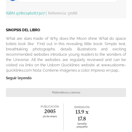
ISBN:
9780746067307
|
Referencia
:
37088
SINOPSIS DEL LIBRO
What are stars made of Why does the Moon shine What do space
toilets look like Find out in this revealing little book. Simple text,
breathtaking photographs, details illustrations and exciting
recommended websites introduce young readers to the wonders of
the Universe. All the websites are regularly reviewed and can be
visited via links on the Usborn Quicklines website at www.usborne-
quicklinks.com Nota: Contiene imágenes a color. Impreso en pap...
Seguir leyendo
Matemáticas y ciencias
PUBLICACIÓN
DIMENSIÓN
2005
13.9 x
26 de enero
17.8
tamaño
pequeño