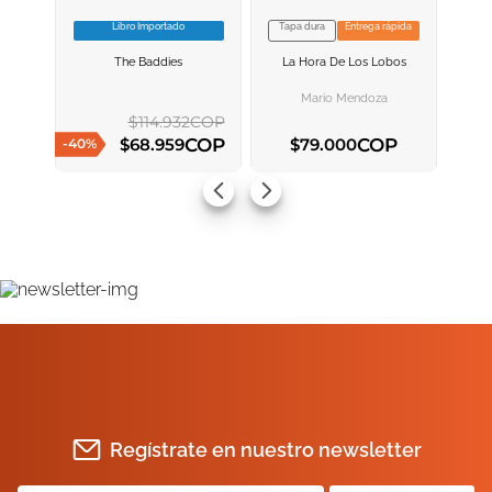
Libro Importado
Tapa dura
Entrega rápida
VER INFORMACION
VER INFORMACION
The Baddies
La Hora De Los Lobos
AGREGAR AL
AGREGAR AL
CARRITO
CARRITO
Mario Mendoza
$
114
.
932
COP
COP
COP
$
68
.
959
$
79
.
000
-
40
%
AGREGAR AL CARRITO
AGREGAR AL CARRITO
Regístrate en nuestro newsletter