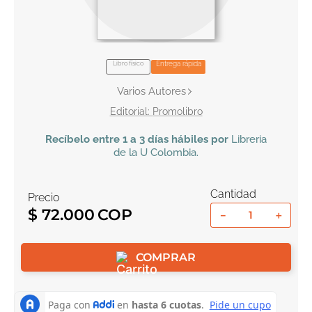
10
.
book haven
Libro físico
Entrega rápida
Varios Autores
Promolibro
Recíbelo
entre 1 a 3 días hábiles por
Libreria
de la U
Colombia
.
Cantidad
Precio
$
72
.
000
－
＋
COMPRAR