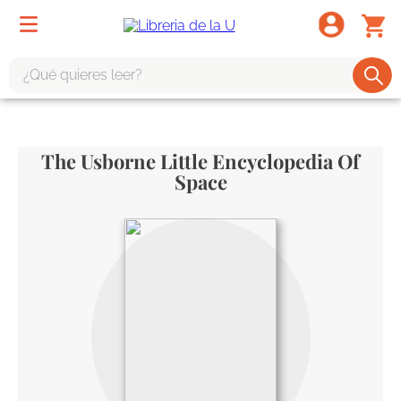
¿Qué quieres leer?
TÉRMINOS MÁS BUSCADOS
1
.
odisea
The Usborne Little Encyclopedia Of
2
.
tote bag -
Space
3
.
harry potter
4
.
iliada
5
.
edición especial
6
.
tarot
7
.
divina comedia
8
.
1984
9
.
el cielo selva