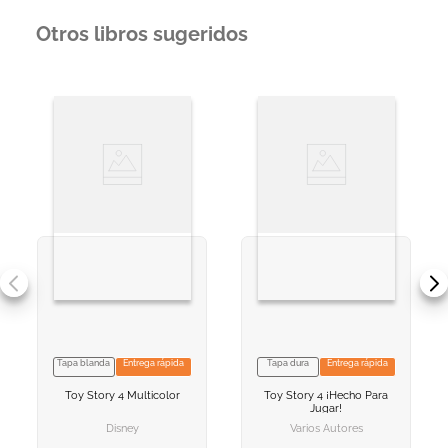
Otros libros sugeridos
Tapa blanda
Entrega rápida
Tapa dura
Entrega rápida
VER INFORMACION
VER INFORMACION
Toy Story 4
Multicolor
Toy Story 4
¡hecho Para
AGREGAR AL
AGREGAR AL
Jugar!
CARRITO
CARRITO
Disney
Varios Autores