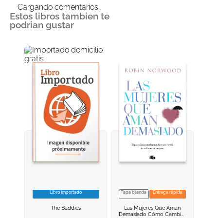
Cargando comentarios…
Estos libros tambien te
podrian gustar
Libro Importado
Tapa blanda
Entrega rápida
VER INFORMACION
VER INFORMACION
The Baddies
Las Mujeres Que Aman
AGREGAR AL
AGREGAR AL
Demasiado
Cómo Cambiar