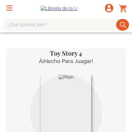
¿Qué quieres leer?
TÉRMINOS MÁS BUSCADOS
1
.
odisea
Toy Story 4
2
.
tote bag -
Â¡Hecho Para Juagar!
3
.
harry potter
4
.
iliada
5
.
edición especial
6
.
tarot
7
.
divina comedia
8
.
1984
9
.
ingenieria