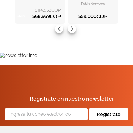
CARRITO
CARRITO
Nuestra Manera De Amar Y
Robin Norwood
Así Dejar De Sufrir
$
114
.
932
COP
COP
COP
$
68
.
959
$
59
.
000
-
40
%
AGREGAR AL CARRITO
AGREGAR AL CARRITO
Regístrate en nuestro newsletter
Regístrate