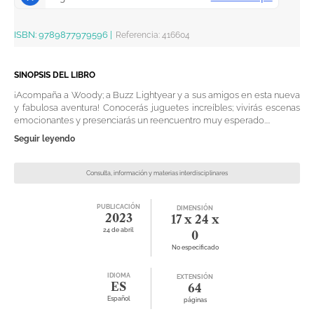
ISBN:
9789877979596
|
Referencia
:
416604
SINOPSIS DEL LIBRO
¡Acompaña a Woody; a Buzz Lightyear y a sus amigos en esta nueva
y fabulosa aventura! Conocerás juguetes increíbles; vivirás escenas
emocionantes y presenciarás un reencuentro muy esperado....
Seguir leyendo
Consulta, información y materias interdisciplinares
PUBLICACIÓN
DIMENSIÓN
2023
17 x 24 x
24 de abril
0
No especificado
IDIOMA
EXTENSIÓN
ES
64
Español
páginas