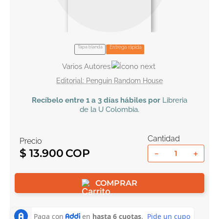
10
.
book haven
Tapa blanda
Entrega rápida
Varios Autores
Penguin Random House
Recíbelo
entre 1 a 3 días hábiles por
Libreria
de la U
Colombia
.
Cantidad
Precio
$
13
.
900
－
＋
COMPRAR