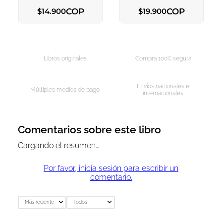
COP
COP
$
14
.
900
$
19
.
900
AGREGAR AL CARRITO
AGREGAR AL CARRITO
Libros originales
Compra 100% segura
Envíos nacionales e
Múltiples medios de pago
internacionales
Comentarios sobre este libro
Cargando el resumen…
Por favor, inicia sesión para escribir un
comentario.
Más reciente
Todos