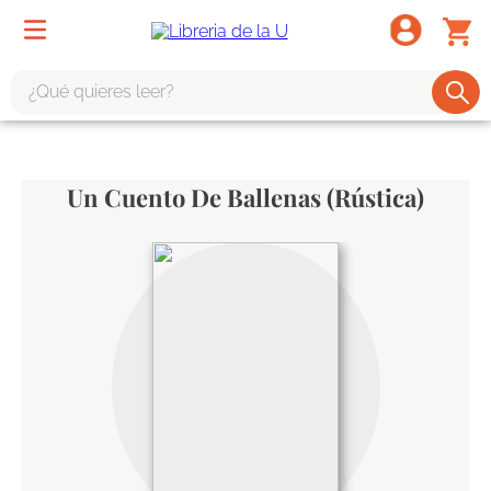
¿Qué quieres leer?
TÉRMINOS MÁS BUSCADOS
1
.
odisea
Un Cuento De Ballenas (Rústica)
2
.
tote bag -
3
.
harry potter
4
.
iliada
5
.
edición especial
6
.
tarot
7
.
divina comedia
8
.
1984
9
.
ingenieria