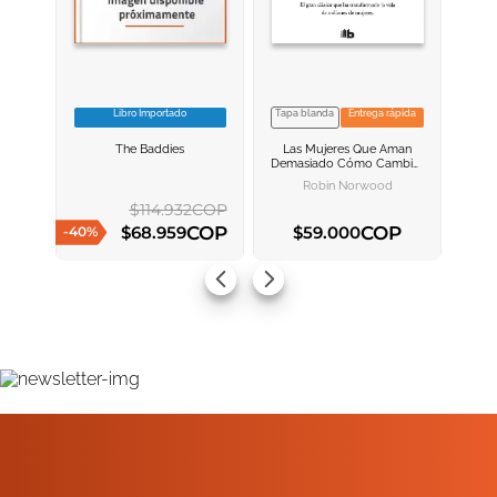
Libro Importado
Tapa blanda
Entrega rápida
VER INFORMACION
VER INFORMACION
The Baddies
Las Mujeres Que Aman
AGREGAR AL
AGREGAR AL
Demasiado
Cómo Cambiar
CARRITO
CARRITO
Nuestra Manera De Amar Y
Robin Norwood
Así Dejar De Sufrir
$
114
.
932
COP
COP
COP
$
68
.
959
$
59
.
000
-
40
%
AGREGAR AL CARRITO
AGREGAR AL CARRITO