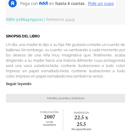
ISBN:
9788497951111
|
Referencia
:
49431
SINOPSIS DEL LIBRO
Un día, una madre le dijo a su hija: Me gustaría contarte un cuento de
ballenas Sin embargo, su cuento va cambiando a cada momento por
los deseos de una niña muy imaginativa que, finalmente, acaba
dirigiendo a su madre hacia una historia diferente cuya protagonista
será una vaca voladora.Nota: contiene ilustraciones a todo color.
Impreso en papel esmaltado.Nota: contiene ilustraciones a todo
color. Impreso en papel esmaltado.Vea también la versió...
Seguir leyendo
Infantiles, juveniles y didácticos
PUBLICACIÓN
DIMENSIÓN
2007
22.5 x
02 de
25.5
noviembre
No especificado