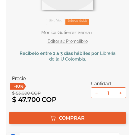
10
.
book haven
Libro físico
Entrega rápida
Mónica Gutiérrez Serna
Promolibro
Recíbelo
entre 1 a 3 días hábiles por
Libreria
de la U
Colombia
.
Precio
Cantidad
-
10
%
－
＋
$
53
.
000
COP
$
47
.
700
COMPRAR