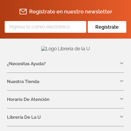
Regístrate en nuestro newsletter
Regístrate
¿Necesitas Ayuda?
WhatsApp +57 310 7157616
servicioalcliente@libreriadelau.com
Nuestra Tienda
Teléfono 601 5800563
Librería de la U - Teusaquillo
Calle 32a # 19- 24
Horario De Atención
Lunes, Jueves y Viernes: 7:00 a.m a 5:00 p.m
Martes y Miércoles: 7:00 a.m a 6:00 p.m.
Librería De La U
¿Quiénes somos?