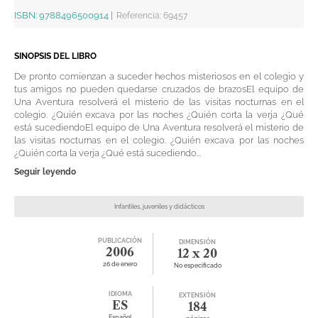
ISBN:
9788496500914
|
Referencia
:
69457
SINOPSIS DEL LIBRO
De pronto comienzan a suceder hechos misteriosos en el colegio y
tus amigos no pueden quedarse cruzados de brazosEl equipo de
Una Aventura resolverá el misterio de las visitas nocturnas en el
colegio. ¿Quién excava por las noches ¿Quién corta la verja ¿Qué
está sucediendoEl equipo de Una Aventura resolverá el misterio de
las visitas nocturnas en el colegio. ¿Quién excava por las noches
¿Quién corta la verja ¿Qué está sucediendo...
Seguir leyendo
Infantiles, juveniles y didácticos
PUBLICACIÓN
DIMENSIÓN
2006
12 x 20
26 de enero
No especificado
IDIOMA
EXTENSIÓN
ES
184
Español