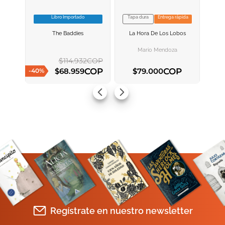
Libro Importado
Tapa dura
Entrega rápida
VER INFORMACION
VER INFORMACION
The Baddies
La Hora De Los Lobos
AGREGAR AL
AGREGAR AL
CARRITO
CARRITO
Mario Mendoza
$
114
.
932
COP
COP
COP
$
68
.
959
$
79
.
000
-
40
%
AGREGAR AL CARRITO
AGREGAR AL CARRITO
Regístrate en nuestro newsletter