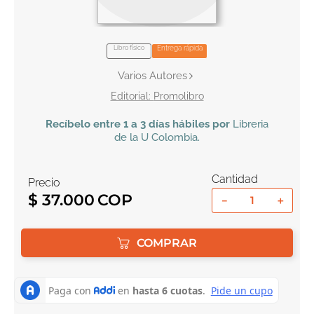
10
.
book haven
Libro físico
Entrega rápida
Varios Autores
Promolibro
Recíbelo
entre 1 a 3 días hábiles por
Libreria
de la U
Colombia
.
Cantidad
Precio
$
37
.
000
－
＋
COMPRAR