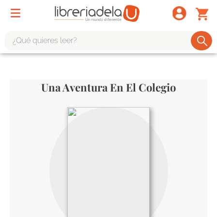
¿Qué quieres leer?
TÉRMINOS MÁS BUSCADOS
1
.
odisea
Una Aventura En El Colegio
2
.
tote bag -
3
.
harry potter
4
.
iliada
5
.
edición especial
6
.
tarot
7
.
divina comedia
8
.
1984
9
.
ingenieria