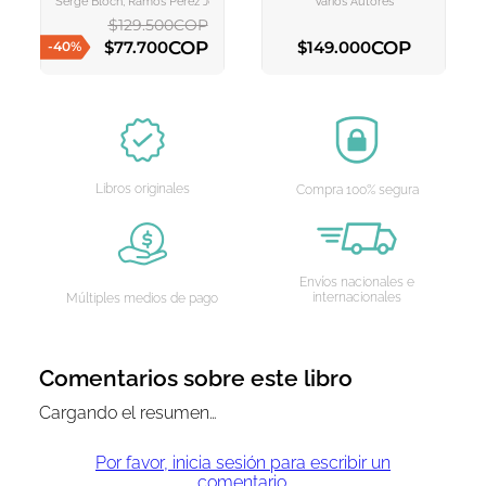
Serge Bloch, Ramos Perez Jose Antonio
Varios Autores
$
129
.
500
COP
COP
COP
$
77
.
700
$
149
.
000
-
40
%
AGREGAR AL CARRITO
AGREGAR AL CARRITO
Libros originales
Compra 100% segura
Envíos nacionales e
internacionales
Múltiples medios de pago
Comentarios sobre este libro
Cargando el resumen…
Por favor, inicia sesión para escribir un
comentario.