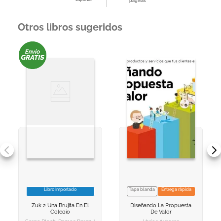
páginas
Otros libros sugeridos
Libro Importado
Tapa blanda
Entrega rápida
VER INFORMACION
VER INFORMACION
Zuk 2 Una Brujita En El
Diseñando La Propuesta
AGREGAR AL
AGREGAR AL
Colegio
De Valor
CARRITO
CARRITO