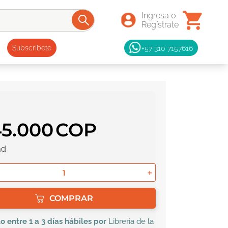
+57 310 7157616
Subscríbete
45
.
000
ad
＋
COMPRAR
lo
entre 1 a 3 días hábiles por
Libreria de la