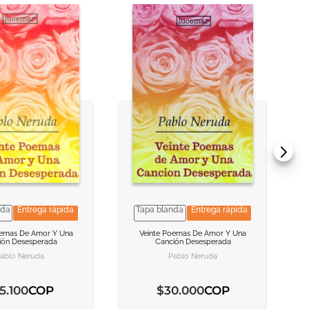
nda
Entrega rápida
Tapa blanda
Entrega rápida
 INFORMACION
 INFORMACION
VER INFORMACION
VER INFORMACION
oemas De Amor Y Una
Veinte Poemas De Amor Y Una
ión Desesperada
Canción Desesperada
AR AL CARRITO
AR AL CARRITO
AGREGAR AL CARRITO
AGREGAR AL CARRITO
ablo Neruda
Pablo Neruda
COP
COP
5
.
100
$
30
.
000