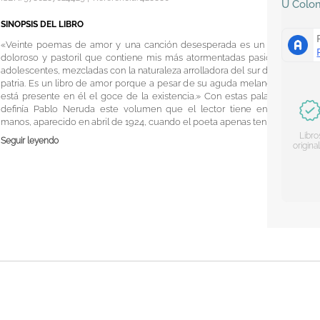
U
Colo
SINOPSIS DEL LIBRO
«Veinte poemas de amor y una canción desesperada es un libro
doloroso y pastoril que contiene mis más atormentadas pasiones
adolescentes, mezcladas con la naturaleza arrolladora del sur de mi
patria. Es un libro de amor porque a pesar de su aguda melancolía
está presente en él el goce de la existencia.» Con estas palabras
definía Pablo Neruda este volumen que el lector tiene en sus
manos, aparecido en abril de 1924, cuando el poeta apenas tenía d...
Libro
Seguir leyendo
origina