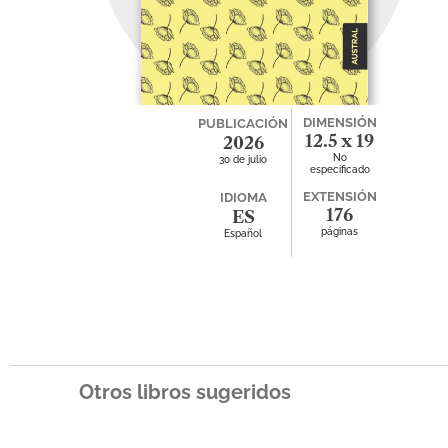
DIMENSIÓN
PUBLICACIÓN
12.5 x 19
2026
No
30 de julio
x 0
especificado
EXTENSIÓN
IDIOMA
176
ES
páginas
Español
Otros libros sugeridos