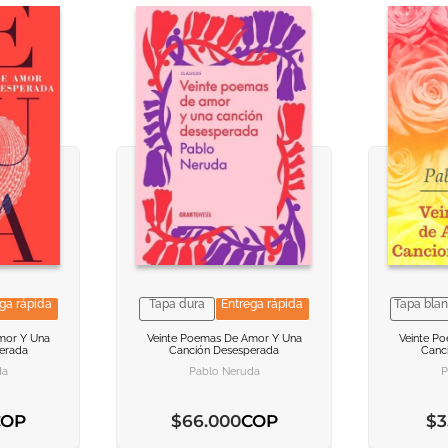
ga rápida
Tapa dura
Entrega rápida
Tapa bla
CION
CION
VER INFORMACION
VER INFORMACION
VER
VER
mor Y Una
Veinte Poemas De Amor Y Una
Veinte P
erada
Canción Desesperada
Canc
ARRITO
ARRITO
AGREGAR AL CARRITO
AGREGAR AL CARRITO
AGREG
AGREG
da
Pablo Neruda
P
COP
COP
$
66
.
000
$
3