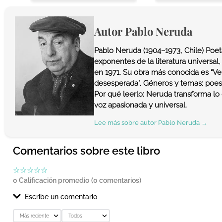
Autor
Pablo Neruda
Pablo Neruda (1904–1973, Chile) Poe
exponentes de la literatura universal
en 1971. Su obra más conocida es “V
desesperada”. Géneros y temas: poesía
Por qué leerlo: Neruda transforma lo
voz apasionada y universal.
Lee más sobre autor
Pablo Neruda
→
Comentarios sobre este libro
☆
☆
☆
☆
☆
0 Calificación promedio
(0 comentarios)
Escribe un comentario
Más reciente
Todos