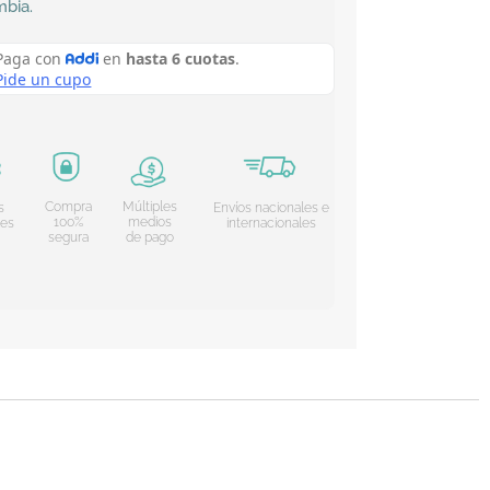
mbia
.
Compra
Múltiples
s
Envíos nacionales e
100%
medios
les
internacionales
segura
de pago