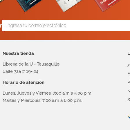
r
Nuestra tienda
L
Librería de la U - Teusaquillo
¿
Calle 32a # 19- 24
E
Horario de atención
P
N
Lunes, Jueves y Viernes: 7:00 a.m a 5:00 p.m
S
Martes y Miércoles: 7:00 a.m a 6:00 p.m.