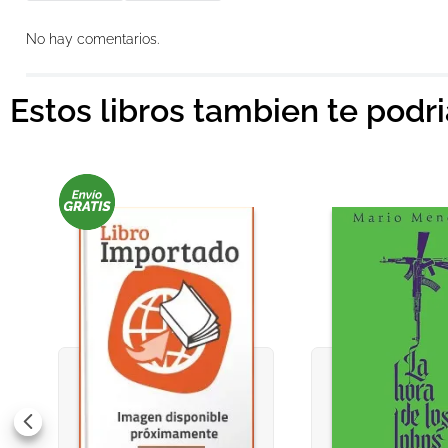
Agregar comentario
No hay comentarios.
Título
Estos libros tambien te podr
Califica el producto de 1 a 5 estrellas
★
★
★
★
★
Tu nombre
Dirección de email
Escribe un comentario