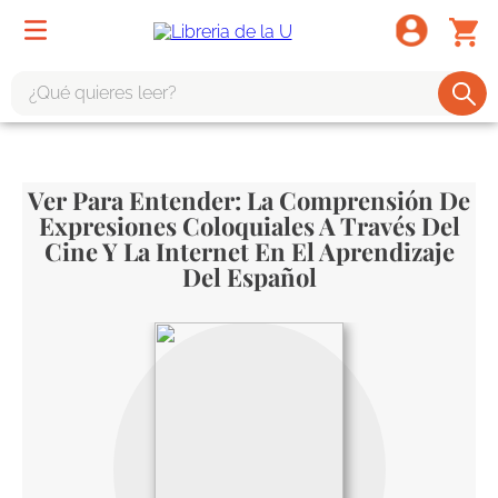
¿Qué quieres leer?
TÉRMINOS MÁS BUSCADOS
1
.
odisea
Ver Para Entender: La Comprensión De
Expresiones Coloquiales A Través Del
2
.
tote bag -
Cine Y La Internet En El Aprendizaje
3
.
harry potter
Del Español
4
.
edición especial
5
.
iliada
6
.
tarot
7
.
divina comedia
8
.
1984
9
.
el cielo selva