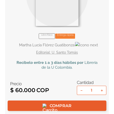
10
.
book haven
Libro físico
Entrega rápida
Martha Lucía Flórez Guatibonza
U. Santo Tomás
Recíbelo
entre 1 a 3 días hábiles por
Libreria
de la U
Colombia
.
Cantidad
Precio
$
60
.
000
－
＋
COMPRAR