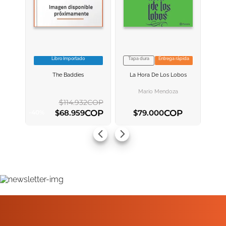
Libro Importado
Tapa dura
Entrega rápida
VER INFORMACION
VER INFORMACION
The Baddies
La Hora De Los Lobos
AGREGAR AL
AGREGAR AL
CARRITO
CARRITO
Mario Mendoza
$
114
.
932
COP
COP
COP
$
68
.
959
$
79
.
000
-
40
%
AGREGAR AL CARRITO
AGREGAR AL CARRITO