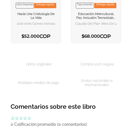
Libro Impreso
Entrega rápida
Tapa blanda
Entrega rápida
VER INFORMACION
VER INFORMACION
Hacía Una Cristología De
Educación Intercultural,
AGREGAR AL
AGREGAR AL
La Vida
Paz, Inclusión Tecnológica,
CARRITO
CARRITO
Ciencia Y Sociedad
José Arlés Gómez Arévalo
Claudia Del Pilar Vélez De La Calle
COP
COP
$
52
.
000
$
68
.
000
AGREGAR AL CARRITO
AGREGAR AL CARRITO
Libros originales
Compra 100% segura
Envíos nacionales e
Múltiples medios de pago
internacionales
Comentarios sobre este libro
☆
☆
☆
☆
☆
0 Calificación promedio
(0 comentarios)