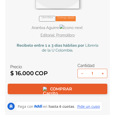
10
.
el cielo selva
Libro físico
Entrega rápida
Arantxa Aguirre
Promolibro
Recíbelo
entre 1 a 3 días hábiles por
Libreria
de la U
Colombia
.
Cantidad
Precio
$
16
.
000
－
＋
COMPRAR