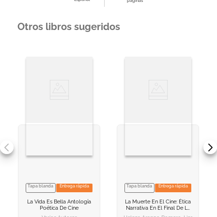
páginas
Otros libros sugeridos
Tapa blanda
Entrega rápida
Tapa blanda
Entrega rápida
VER INFORMACION
VER INFORMACION
La Vida Es Bella
Antología
La Muerte En El Cine: Ética
AGREGAR AL
AGREGAR AL
Poética De Cine
Narrativa En El Final De La
CARRITO
CARRITO
Vida