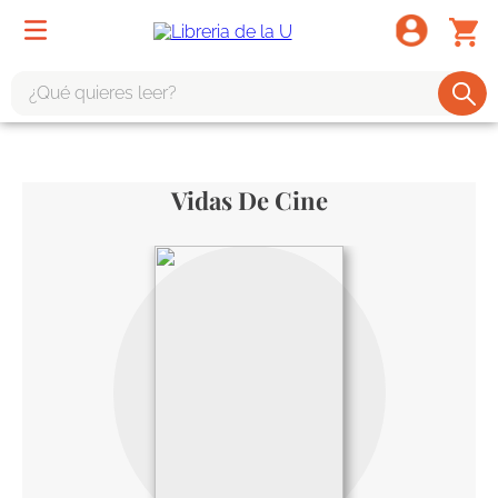
¿Qué quieres leer?
TÉRMINOS MÁS BUSCADOS
1
.
odisea
Vidas De Cine
2
.
tote bag -
3
.
harry potter
4
.
iliada
5
.
edición especial
6
.
divina comedia
7
.
tarot
8
.
book haven
9
.
1984