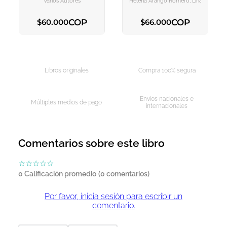
Varios Autores
Helena Arango Romero, Lina María Are
COP
COP
$
60
.
000
$
66
.
000
AGREGAR AL CARRITO
AGREGAR AL CARRITO
Libros originales
Compra 100% segura
Envíos nacionales e
Múltiples medios de pago
internacionales
Comentarios sobre este libro
☆
☆
☆
☆
☆
0 Calificación promedio
(0 comentarios)
Por favor, inicia sesión para escribir un
comentario.