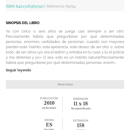
ISBN:
8421728365790
|
Referencia
:
69754
SINOPSIS DEL LIBRO
Ya con cinco o seis años se juega casi siempre a ser otro:
Precisamente habría que preguntarse por qué determinadas
personas, enormes cantidades de personas, cuando son mayores
pierden este instinto, esta apetencia, este deseo de ser otro o, sobre
todo, de ser otros.«yo era el ladrón y entraba en tu casa y tú el policía
y me detenías y yo». O sea, esto es un instinto natural.Precisamente
habría que preguntarse por qué determinadas personas, enorm...
Seguir leyendo
Temas Varios
PUBLICACIÓN
DIMENSIÓN
2010
11 x 18
26 de enero
No especificado
IDIOMA
EXTENSIÓN
ES
158
Español