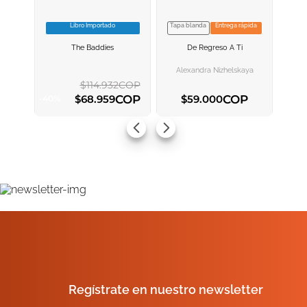
Libro Importado
Tapa blanda
Entrega rápida
VER INFORMACION
VER INFORMACION
The Baddies
De Regreso A Ti
AGREGAR AL
AGREGAR AL
CARRITO
CARRITO
Alexandra Nizhelskaya
$
114
.
932
COP
COP
COP
$
68
.
959
$
59
.
000
-
40
%
AGREGAR AL CARRITO
AGREGAR AL CARRITO
Regístrate en nuestro newsletter