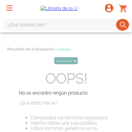
¿Qué quieres leer?
TÉRMINOS MÁS BUSCADOS
1
.
odisea
0
productos
2
.
tote bag -
Ordenar por
3
.
harry potter
OOPS!
4
.
edición especial
5
.
iliada
No se encontró ningún producto
6
.
tarot
¿Qué debo hacer?
7
.
divina comedia
Comprueba los términos ingresados
8
.
1984
Intenta utilizar una sola palabra
Utiliza términos genéricos en la
9
.
el cielo selva