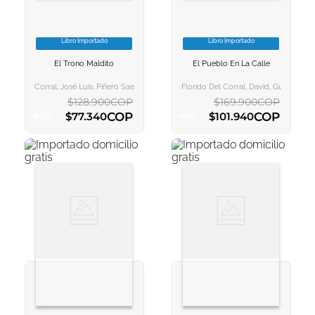
Libro Importado
Libro Importado
VER INFORMACION
VER INFORMACION
El Trono Maldito
El Pueblo En La Calle
AGREGAR AL
AGREGAR AL
CARRITO
CARRITO
Corral, José Luis, Piñero Saenz, Antonio
Florido Del Corral, David, Gutiérrez M
$
128
.
900
COP
$
169
.
900
COP
COP
COP
$
77
.
340
$
101
.
940
-
40
%
-
40
%
AGREGAR AL CARRITO
AGREGAR AL CARRITO