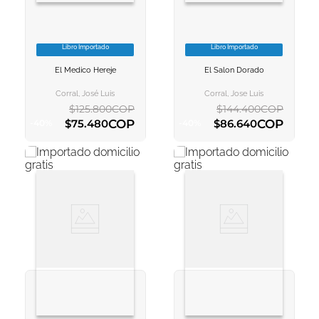
Libro Importado
Libro Importado
VER INFORMACION
VER INFORMACION
El Medico Hereje
El Salon Dorado
AGREGAR AL
AGREGAR AL
CARRITO
CARRITO
Corral, José Luis
Corral, Jose Luis
$
125
.
800
COP
$
144
.
400
COP
COP
COP
$
75
.
480
$
86
.
640
-
40
%
-
40
%
AGREGAR AL CARRITO
AGREGAR AL CARRITO