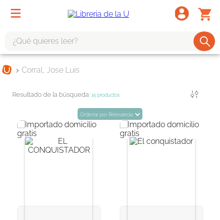
¿Qué quieres leer?
TÉRMINOS MÁS BUSCADOS
Corral, Jose Luis
1
.
odisea
Filtrar
2
.
tote bag -
15
productos
3
.
harry potter
Ordenar por
Relevancia
4
.
iliada
5
.
edición especial
6
.
tarot
7
.
divina comedia
8
.
1984
9
.
ingenieria