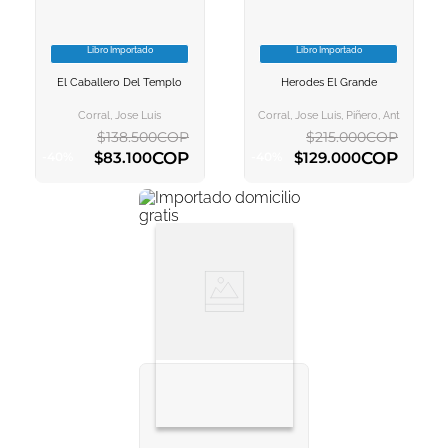
Libro Importado
Libro Importado
VER INFORMACION
VER INFORMACION
El Caballero Del Templo
Herodes El Grande
AGREGAR AL
AGREGAR AL
CARRITO
CARRITO
Corral, Jose Luis
Corral, Jose Luis, Piñero, Antonio
$
138
.
500
COP
$
215
.
000
COP
COP
COP
$
83
.
100
$
129
.
000
-
40
%
-
40
%
AGREGAR AL CARRITO
AGREGAR AL CARRITO