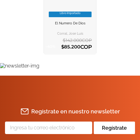
Libro Importado
VER INFORMACION
El Numero De Dios
AGREGAR AL
CARRITO
Corral, Jose Luis
$
142
.
000
COP
COP
$
85
.
200
-
40
%
AGREGAR AL CARRITO
Regístrate en nuestro newsletter
Regístrate