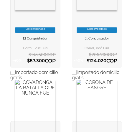
10
.
book haven
Libro Importado
Libro Importado
VER INFORMACION
VER INFORMACION
El Conquistador
El Conquistador
AGREGAR AL
AGREGAR AL
CARRITO
CARRITO
Corral, Jose Luis
Corral, José Luis
$
145
.
500
COP
$
206
.
700
COP
COP
COP
$
87
.
300
$
124
.
020
-
40
%
-
40
%
AGREGAR AL CARRITO
AGREGAR AL CARRITO