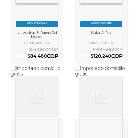
Libro Importado
Libro Importado
VER INFORMACION
VER INFORMACION
Los Austrias El Dueno Del
Matar Al Rey
AGREGAR AL
AGREGAR AL
Mundo
CARRITO
CARRITO
Corral, José Luis
Corral, Jose Luis
$
140
.
800
COP
$
200
.
400
COP
COP
COP
$
84
.
480
$
120
.
240
-
40
%
-
40
%
AGREGAR AL CARRITO
AGREGAR AL CARRITO