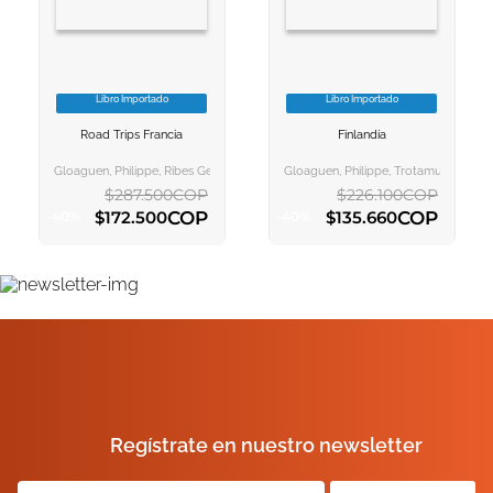
Libro Importado
Libro Importado
VER INFORMACION
VER INFORMACION
Road Trips Francia
Finlandia
AGREGAR AL
AGREGAR AL
CARRITO
CARRITO
Gloaguen, Philippe, Ribes Gegundez, Francesc
Gloaguen, Philippe, Trotamundos
$
287
.
500
COP
$
226
.
100
COP
COP
COP
$
172
.
500
$
135
.
660
-
40
%
-
40
%
AGREGAR AL CARRITO
AGREGAR AL CARRITO
Regístrate en nuestro newsletter