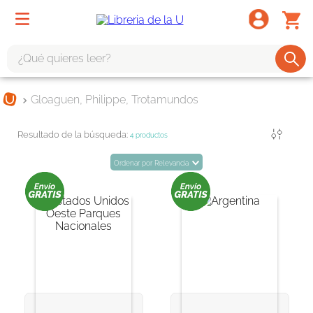
¿Qué quieres leer?
TÉRMINOS MÁS BUSCADOS
Gloaguen, Philippe, Trotamundos
1
.
odisea
Filtrar
2
.
tote bag -
4
productos
3
.
harry potter
Ordenar por
Relevancia
4
.
iliada
5
.
edición especial
6
.
divina comedia
7
.
tarot
8
.
1984
9
.
book haven