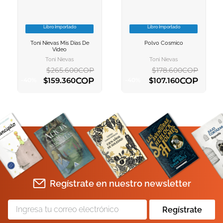
10
.
book haven
Libro Importado
Libro Importado
VER INFORMACION
VER INFORMACION
Toni Nievas Mis Dias De
Polvo Cosmico
AGREGAR AL
AGREGAR AL
Video
CARRITO
CARRITO
Toni Nievas
Toni Nievas
$
265
.
600
COP
$
178
.
600
COP
COP
COP
$
159
.
360
$
107
.
160
-
40
%
-
40
%
AGREGAR AL CARRITO
AGREGAR AL CARRITO
Regístrate en nuestro newsletter
Regístrate