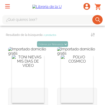
¿Qué quieres leer?
TÉRMINOS MÁS BUSCADOS
Filtrar
2
productos
1
.
odisea
Ordenar por
Relevancia
2
.
tote bag -
3
.
harry potter
4
.
iliada
5
.
edición especial
6
.
tarot
7
.
divina comedia
8
.
1984
9
.
el cielo selva