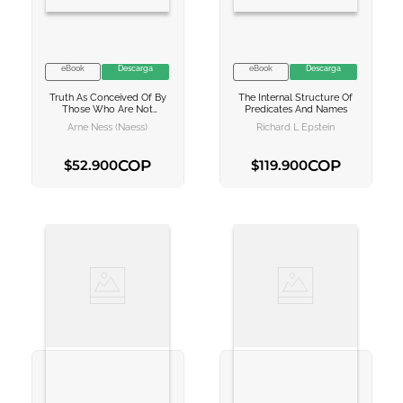
eBook
Descarga
eBook
Descarga
VER INFORMACION
VER INFORMACION
Truth As Conceived Of By
The Internal Structure Of
AGREGAR AL
AGREGAR AL
Those Who Are Not
Predicates And Names
CARRITO
CARRITO
Professional Philosophers
Arne Ness (naess)
Richard L Epstein
COP
COP
$
52
.
900
$
119
.
900
AGREGAR AL CARRITO
AGREGAR AL CARRITO