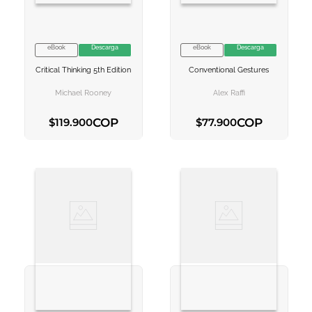
eBook
Descarga
eBook
Descarga
VER INFORMACION
VER INFORMACION
Critical Thinking 5th Edition
Conventional Gestures
AGREGAR AL
AGREGAR AL
CARRITO
CARRITO
Michael Rooney
Alex Raffi
COP
COP
$
119
.
900
$
77
.
900
AGREGAR AL CARRITO
AGREGAR AL CARRITO