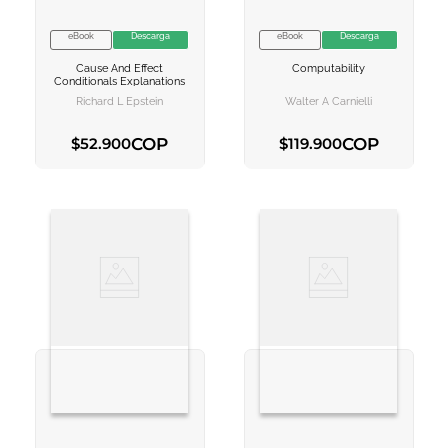
eBook
Descarga
eBook
Descarga
VER INFORMACION
VER INFORMACION
Cause And Effect
Computability
AGREGAR AL
AGREGAR AL
Conditionals Explanations
CARRITO
CARRITO
Richard L Epstein
Walter A Carnielli
COP
COP
$
52
.
900
$
119
.
900
AGREGAR AL CARRITO
AGREGAR AL CARRITO