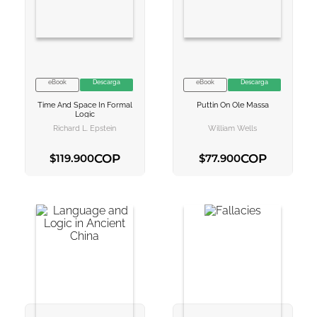
10
.
book haven
eBook
Descarga
eBook
Descarga
VER INFORMACION
VER INFORMACION
Time And Space In Formal
Puttin On Ole Massa
AGREGAR AL
AGREGAR AL
Logic
CARRITO
CARRITO
Richard L. Epstein
William Wells
COP
COP
$
119
.
900
$
77
.
900
AGREGAR AL CARRITO
AGREGAR AL CARRITO