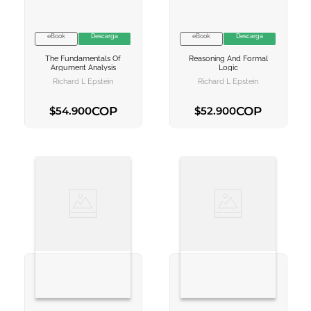
eBook
Descarga
eBook
Descarga
VER INFORMACION
VER INFORMACION
The Fundamentals Of
Reasoning And Formal
AGREGAR AL
AGREGAR AL
Argument Analysis
Logic
CARRITO
CARRITO
Richard L Epstein
Richard L Epstein
COP
COP
$
54
.
900
$
52
.
900
AGREGAR AL CARRITO
AGREGAR AL CARRITO