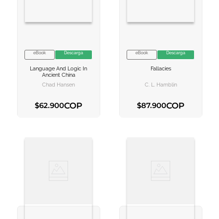
eBook
Descarga
eBook
Descarga
VER INFORMACION
VER INFORMACION
Language And Logic In
Fallacies
AGREGAR AL
AGREGAR AL
Ancient China
CARRITO
CARRITO
Chad Hansen
C. L. Hamblin
COP
COP
$
62
.
900
$
87
.
900
AGREGAR AL CARRITO
AGREGAR AL CARRITO