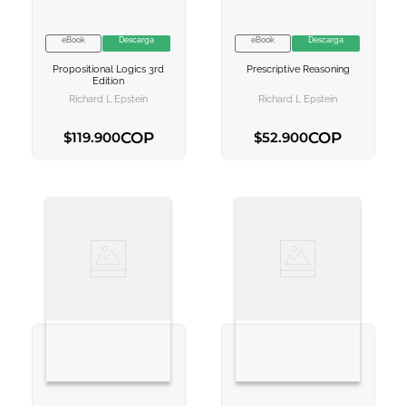
eBook
Descarga
eBook
Descarga
VER INFORMACION
VER INFORMACION
Propositional Logics 3rd
Prescriptive Reasoning
AGREGAR AL
AGREGAR AL
Edition
CARRITO
CARRITO
Richard L Epstein
Richard L Epstein
COP
COP
$
119
.
900
$
52
.
900
AGREGAR AL CARRITO
AGREGAR AL CARRITO