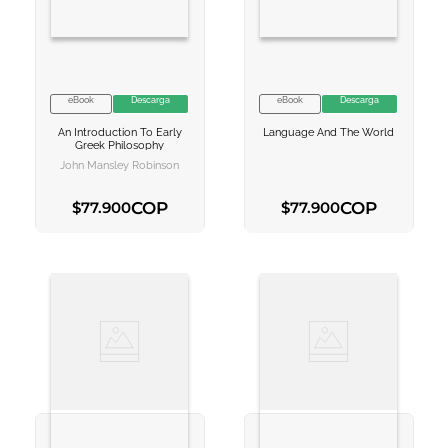
eBook
Descarga
eBook
Descarga
VER INFORMACION
VER INFORMACION
An Introduction To Early
Language And The World
AGREGAR AL
AGREGAR AL
Greek Philosophy
CARRITO
CARRITO
John Mansley Robinson
COP
COP
$
77
.
900
$
77
.
900
AGREGAR AL CARRITO
AGREGAR AL CARRITO