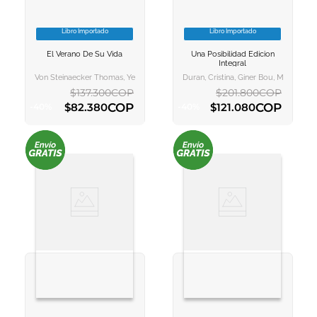
Libro Importado
Libro Importado
VER INFORMACION
VER INFORMACION
El Verano De Su Vida
Una Posibilidad Edicion
AGREGAR AL
AGREGAR AL
Integral
CARRITO
CARRITO
Von Steinaecker Thomas, Yelin Barbara, Hernandez Rodilla Itziar
Duran, Cristina, Giner Bou, Miguel Ang
$
137
.
300
COP
$
201
.
800
COP
COP
COP
$
82
.
380
$
121
.
080
-
40
%
-
40
%
AGREGAR AL CARRITO
AGREGAR AL CARRITO