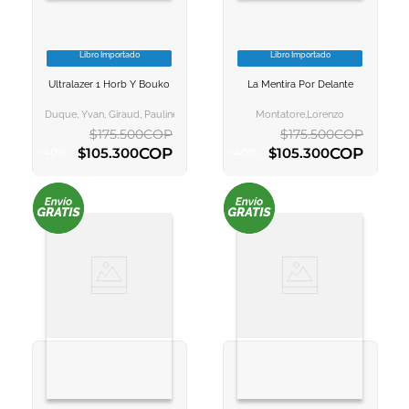
Libro Importado
Libro Importado
VER INFORMACION
VER INFORMACION
Ultralazer 1 Horb Y Bouko
La Mentira Por Delante
AGREGAR AL
AGREGAR AL
CARRITO
CARRITO
Duque, Yvan, Giraud, Pauline, Henry, Maxence, Fernando Ballesteros Vega
Montatore,lorenzo
$
175
.
500
COP
$
175
.
500
COP
COP
COP
$
105
.
300
$
105
.
300
-
40
%
-
40
%
AGREGAR AL CARRITO
AGREGAR AL CARRITO