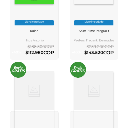
Libro Importado
Libro Importado
VER INFORMACION
VER INFORMACION
Ruido
Saint-Elme Integral 1
AGREGAR AL
AGREGAR AL
CARRITO
CARRITO
Hitos Antonio
Peeters, Frederik, Bermudez, Lucia
$
188
.
300
COP
$
239
.
200
COP
COP
COP
$
112
.
980
$
143
.
520
-
40
%
-
40
%
AGREGAR AL CARRITO
AGREGAR AL CARRITO