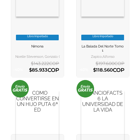
10
.
el cielo selva
Libro Importado
Libro Importado
VER INFORMACION
VER INFORMACION
Nimona
La Balada Del Norte Tomo
AGREGAR AL
AGREGAR AL
1
CARRITO
CARRITO
Noelle Stevenson, Gonzalo Quesada
Zapico,alfonso
$
143
.
222
COP
$
197
.
600
COP
COP
COP
$
85
.
933
$
118
.
560
-
40
%
-
40
%
AGREGAR AL CARRITO
AGREGAR AL CARRITO