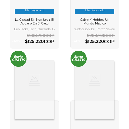
Libro Importado
Libro Importado
VER INFORMACION
VER INFORMACION
La Ciudad Sin Nombre 1 El
Calvin Y Hobbes Un
AGREGAR AL
AGREGAR AL
Agujero En El Cielo
Mundo Magico
CARRITO
CARRITO
Erin Hicks, Faith, Quesada, Gonzalo
Watterson, Bill, Perez Navarro, Franci
$
208
.
700
COP
$
208
.
700
COP
COP
COP
$
125
.
220
$
125
.
220
-
40
%
-
40
%
AGREGAR AL CARRITO
AGREGAR AL CARRITO