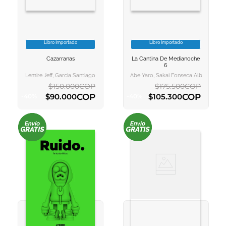
Libro Importado
Libro Importado
VER INFORMACION
VER INFORMACION
Cazarranas
La Cantina De Medianoche
AGREGAR AL
AGREGAR AL
6
CARRITO
CARRITO
Lemire Jeff, Garcia Santiago
Abe Yaro, Sakai Fonseca Alberto
$
150
.
000
COP
$
175
.
500
COP
COP
COP
$
90
.
000
$
105
.
300
-
40
%
-
40
%
AGREGAR AL CARRITO
AGREGAR AL CARRITO