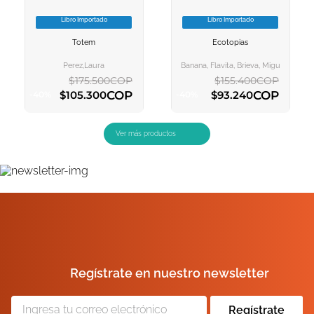
Libro Importado
Libro Importado
VER INFORMACION
VER INFORMACION
Totem
Ecotopias
AGREGAR AL
AGREGAR AL
CARRITO
CARRITO
Perez,laura
Banana, Flavita, Brieva, Miguel
$
175
.
500
COP
$
155
.
400
COP
COP
COP
$
105
.
300
$
93
.
240
-
40
%
-
40
%
AGREGAR AL CARRITO
AGREGAR AL CARRITO
Regístrate en nuestro newsletter
Regístrate