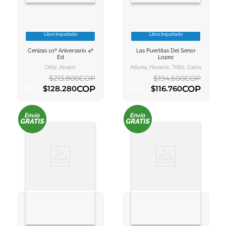
Libro Importado
Libro Importado
VER INFORMACION
VER INFORMACION
Cenizas 10º Aniversario 4ª
Las Puertitas Del Senor
AGREGAR AL
AGREGAR AL
Ed
Lopez
CARRITO
CARRITO
Ortiz, Alvaro
Altuna, Horacio, Trillo, Carlos
$
213
.
800
COP
$
194
.
600
COP
COP
COP
$
128
.
280
$
116
.
760
-
40
%
-
40
%
AGREGAR AL CARRITO
AGREGAR AL CARRITO