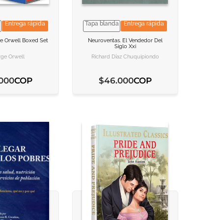
Entrega rápida
Tapa blanda
Entrega rápida
NFORMACION
NFORMACION
VER INFORMACION
VER INFORMACION
e Orwell
Boxed Set
Neuroventas. El Vendedor Del
Siglo Xxi
 AL CARRITO
 AL CARRITO
AGREGAR AL CARRITO
AGREGAR AL CARRITO
ge Orwell
Richard Díaz Chuquipiondo
COP
COP
000
$
46
.
000