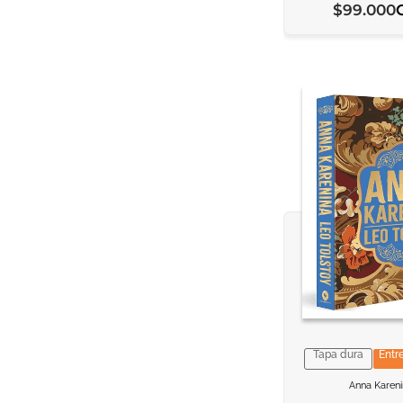
$
99
.
000
Tapa dura
Entr
VER INFORM
VER INFORM
Anna Karen
AGREGAR AL C
AGREGAR AL C