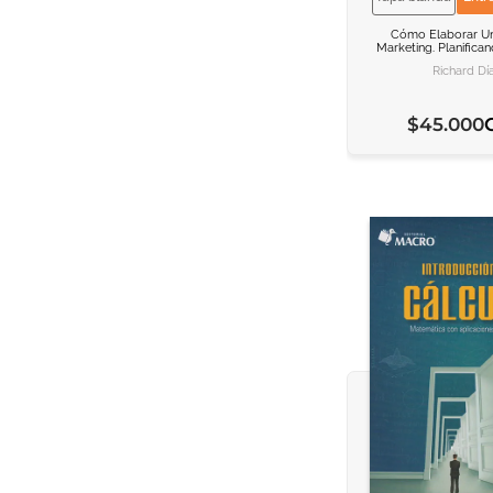
VER INFORM
VER INFORM
Cómo Elaborar Un
Marketing. Planifica
AGREGAR AL C
AGREGAR AL C
Richard Dí
$
45
.
000