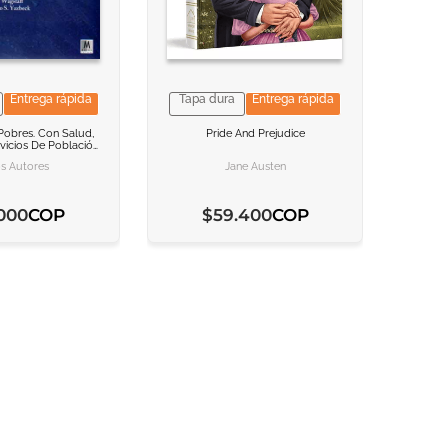
Entrega rápida
Tapa dura
Entrega rápida
NFORMACION
NFORMACION
VER INFORMACION
VER INFORMACION
Pobres. Con Salud,
Pride And Prejudice
rvicios De Población.
 AL CARRITO
 AL CARRITO
AGREGAR AL CARRITO
AGREGAR AL CARRITO
, Qué No Y Por Qué
 Wodon, Con El Apoyo De Roohi Abdullah.
os Autores
Jane Austen
COP
COP
000
$
59
.
400