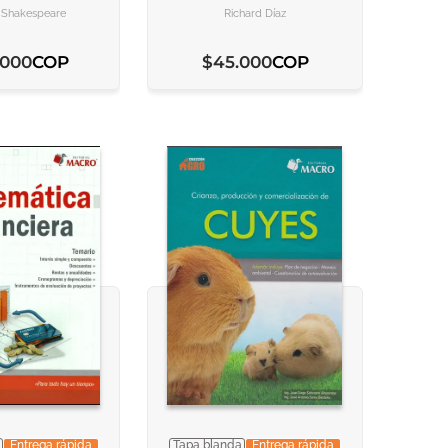
 Shakespeare
Richard Díaz
COP
COP
000
$
45
.
000
Entrega rápida
Tapa blanda
Entrega rápida