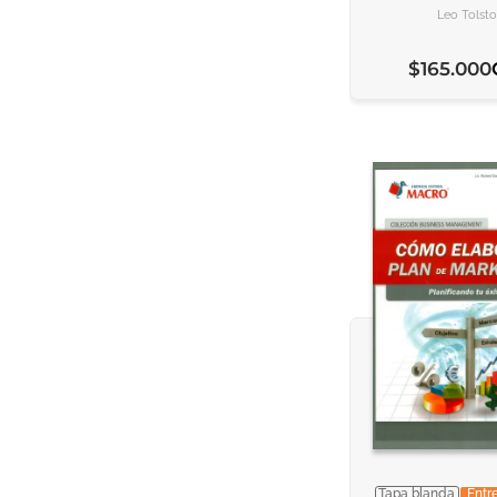
Leo Tolst
$
165
.
000
Tapa blanda
Entr