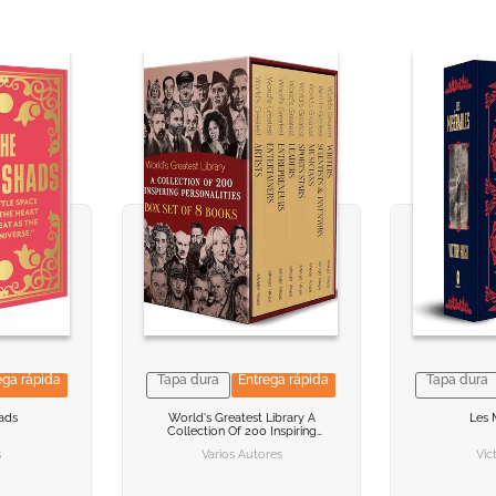
ega rápida
Tapa dura
Entrega rápida
Tapa dura
ACION
ACION
VER INFORMACION
VER INFORMACION
VER I
VER I
ads
World's Greatest Library
A
Les 
Collection Of 200 Inspiring
ARRITO
ARRITO
AGREGAR AL CARRITO
AGREGAR AL CARRITO
AGREGAR
AGREGAR
Personalities
s
Varios Autores
Vic