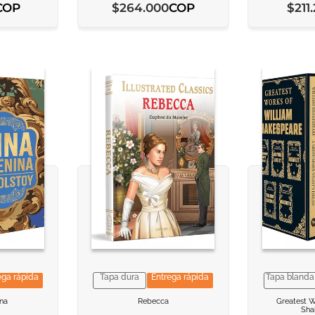
COP
COP
$
264
.
000
$
211
.
ega rápida
Tapa dura
Entrega rápida
Tapa blanda
ACION
ACION
VER INFORMACION
VER INFORMACION
VER I
VER I
ina
Rebecca
Greatest W
Sha
ARRITO
ARRITO
AGREGAR AL CARRITO
AGREGAR AL CARRITO
AGREGAR
AGREGAR