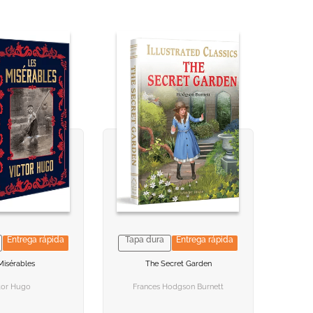
Entrega rápida
Tapa dura
Entrega rápida
NFORMACION
NFORMACION
VER INFORMACION
VER INFORMACION
Misérables
The Secret Garden
 AL CARRITO
 AL CARRITO
AGREGAR AL CARRITO
AGREGAR AL CARRITO
tor Hugo
Frances Hodgson Burnett