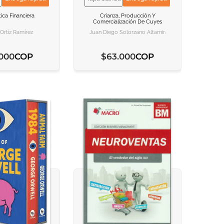
NFORMACION
NFORMACION
VER INFORMACION
VER INFORMACION
ca Financiera
Crianza, Producción Y
Comercialización De Cuyes
 AL CARRITO
 AL CARRITO
AGREGAR AL CARRITO
AGREGAR AL CARRITO
 Ortíz Ramírez
Juan Diego Solorzano Altamirano, José Antonio Sarri
COP
COP
000
$
63
.
000