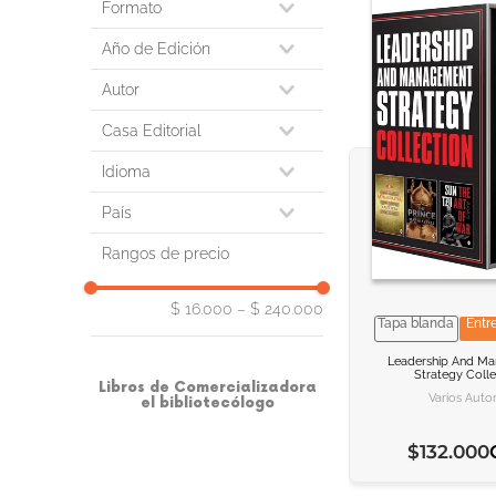
literarios
medioambiente, planificación
Formato
agropecuarias
ciencias de la tierra, geografía,
computación e informática
libro impreso
arquitectura
medioambiente, planificación
Año de Edición
computación y tecnología de
arte y diseño
computación e informática
la información
2023
industrial/comercial
Autor
consulta, información y
consulta, información y
2024
autoayuda, desarrollo personal
materias interdisciplinares
materias interdisciplinares
varios autores
2022
Casa Editorial
y consejos prácticos
derecho
derecho
william shakespeare
2021
bibliotecas y ciencias de la
economía, finanzas, empresa y
macro
economía, finanzas, empresa y
luis angulo aguirre
Idioma
2020
información/museología
gestión
gestión
icb editores
richard díaz
2019
ciencia, ingeniería y tecnología
español
estilos de vida, aficiones y ocio
estilos de vida, aficiones y ocio
País
poul paredes bruno
medioambientales
2018
inglés
filosofía y religión
infantiles, juveniles y didácticos
marilú espinoza córdova
2017
ciencia: cuestiones generales
colombia
francés
historia y arqueología
Rangos de precio
Mostrar 26 más
manuel torres remon
2016
ciencias de la computación
Mostrar 6 más
alejandro vera lázaro
ciencias de la
2015
walter ibáñez
$ 16.000
–
$ 240.000
tierra/geociencias
Mostrar 17 más
Tapa blanda
Entr
ricardo marcelo villalobos
cocina/comidas y bebidas,
VER INFORM
VER INFORM
etc.
Mostrar 245 más
Leadership And M
Strategy Colle
AGREGAR AL C
AGREGAR AL C
Mostrar 29 más
Libros de Comercializadora
Varios Auto
el bibliotecólogo
$
132
.
000