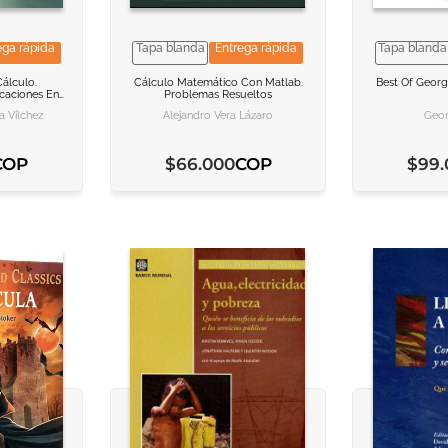
ega rápida
Tapa blanda
Entrega rápida
Tapa blanda
ACION
ACION
VER INFORMACION
VER INFORMACION
VER I
VER I
Cálculo.
Cálculo Matemático Con Matlab.
Best Of Georg
caciones En
Problemas Resueltos
ARRITO
ARRITO
AGREGAR AL CARRITO
AGREGAR AL CARRITO
AGREGAR
AGREGAR
a Vílchez
Alejandro Vera Lázaro
Geor
COP
COP
$
66
.
000
$
99
.