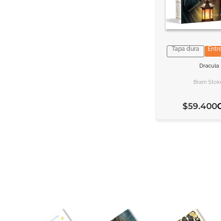
Tapa dura
Entr
VER INFORM
VER INFORM
Dracula
AGREGAR AL C
AGREGAR AL C
Bram Stok
$
59
.
400