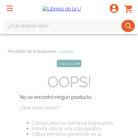
¿Qué quieres leer?
TÉRMINOS MÁS BUSCADOS
1
.
odisea
0
productos
2
.
tote bag -
Ordenar por
3
.
harry potter
OOPS!
4
.
iliada
5
.
edición especial
No se encontró ningún producto
6
.
divina comedia
¿Qué debo hacer?
7
.
tarot
Comprueba los términos ingresados
8
.
1984
Intenta utilizar una sola palabra
Utiliza términos genéricos en la
9
.
book haven