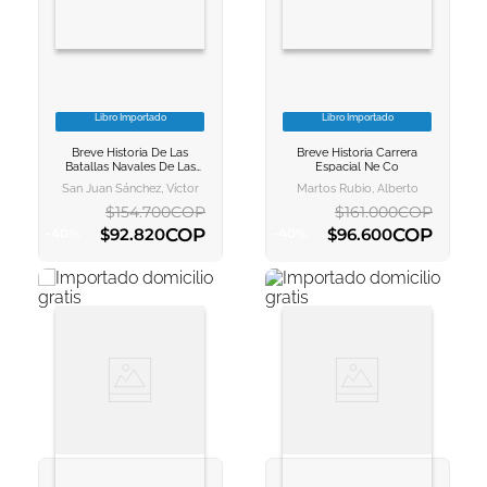
Libro Importado
Libro Importado
VER INFORMACION
VER INFORMACION
Breve Historia De Las
Breve Historia Carrera
AGREGAR AL
AGREGAR AL
Batallas Navales De Las
Espacial Ne Co
CARRITO
CARRITO
Fragatas
San Juan Sánchez, Víctor
Martos Rubio, Alberto
$
154
.
700
COP
$
161
.
000
COP
COP
COP
$
92
.
820
$
96
.
600
-
40
%
-
40
%
AGREGAR AL CARRITO
AGREGAR AL CARRITO