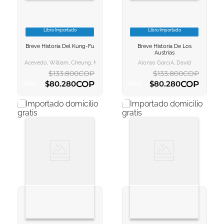
Libro Importado
Libro Importado
VER INFORMACION
VER INFORMACION
Breve Historia Del Kung-Fu
Breve Historia De Los
AGREGAR AL
AGREGAR AL
Austrias
CARRITO
CARRITO
Acevedo, William, Cheung, Mei, Gutiérrez García, Carlos
Alonso Garc¡a, David
$
133
.
800
COP
$
133
.
800
COP
COP
COP
$
80
.
280
$
80
.
280
-
40
%
-
40
%
AGREGAR AL CARRITO
AGREGAR AL CARRITO