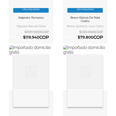
Libro Importado
Libro Importado
VER INFORMACION
VER INFORMACION
Alejandro Romanov
Breve Historia De Fidel
AGREGAR AL
AGREGAR AL
Castro
CARRITO
CARRITO
Miguens Narvaiz Silvia
Rivera Quintana, Juan Carlos
$
199
.
900
COP
$
133
.
000
COP
COP
COP
$
119
.
940
$
79
.
800
-
40
%
-
40
%
AGREGAR AL CARRITO
AGREGAR AL CARRITO