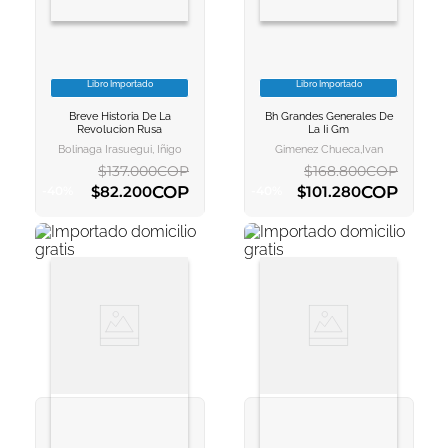
Libro Importado
Libro Importado
VER INFORMACION
VER INFORMACION
Breve Historia De La
Bh Grandes Generales De
AGREGAR AL
AGREGAR AL
Revolucion Rusa
La Ii Gm
CARRITO
CARRITO
Bolinaga Irasuegui, Iñigo
Gimenez Chueca,ivan
$
137
.
000
COP
$
168
.
800
COP
COP
COP
$
82
.
200
$
101
.
280
-
40
%
-
40
%
AGREGAR AL CARRITO
AGREGAR AL CARRITO