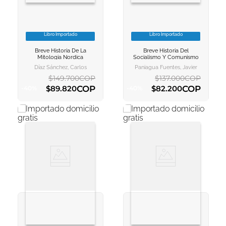
Libro Importado
Libro Importado
VER INFORMACION
VER INFORMACION
Breve Historia De La
Breve Historia Del
AGREGAR AL
AGREGAR AL
Mitologia Nordica
Socialismo Y Comunismo
CARRITO
CARRITO
Díaz Sánchez, Carlos
Paniagua Fuentes, Javier
$
149
.
700
COP
$
137
.
000
COP
COP
COP
$
89
.
820
$
82
.
200
-
40
%
-
40
%
AGREGAR AL CARRITO
AGREGAR AL CARRITO