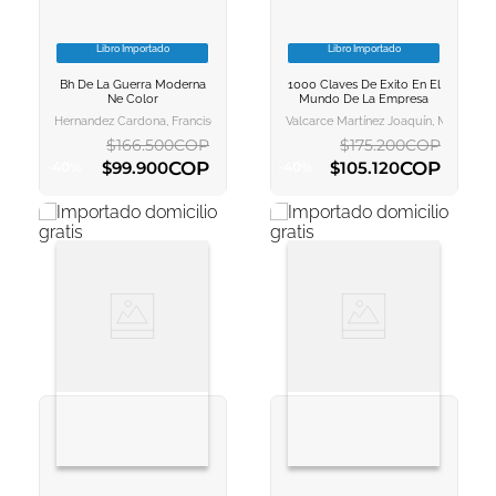
Libro Importado
Libro Importado
VER INFORMACION
VER INFORMACION
Bh De La Guerra Moderna
1000 Claves De Exito En El
AGREGAR AL
AGREGAR AL
Ne Color
Mundo De La Empresa
CARRITO
CARRITO
Hernandez Cardona, Francisco Xavier, Rubi
Valcarce Martínez Joaquín, Martín Se
$
166
.
500
COP
$
175
.
200
COP
COP
COP
$
99
.
900
$
105
.
120
-
40
%
-
40
%
AGREGAR AL CARRITO
AGREGAR AL CARRITO