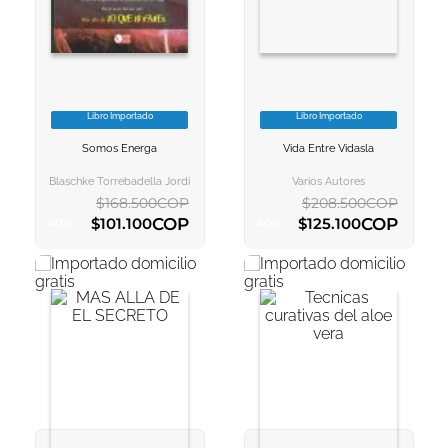
10
.
book haven
Libro Importado
Libro Importado
VER INFORMACION
VER INFORMACION
Somos Energa
Vida Entre Vidasla
AGREGAR AL
AGREGAR AL
CARRITO
CARRITO
Blaschke Torrebadella Jordi
Varios Autores
$
168
.
500
COP
$
208
.
500
COP
COP
COP
$
101
.
100
$
125
.
100
-
40
%
-
40
%
AGREGAR AL CARRITO
AGREGAR AL CARRITO