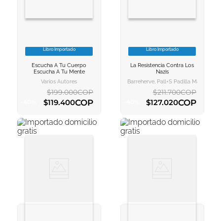
Libro Importado
Libro Importado
VER INFORMACION
VER INFORMACION
Escucha A Tu Cuerpo
La Resistencia Contra Los
AGREGAR AL
AGREGAR AL
Escucha A Tu Mente
Nazis
CARRITO
CARRITO
Varios Autores
Barreherve, Pall+s Padilla Marti
$
199
.
000
COP
$
211
.
700
COP
COP
COP
$
119
.
400
$
127
.
020
-
40
%
-
40
%
AGREGAR AL CARRITO
AGREGAR AL CARRITO