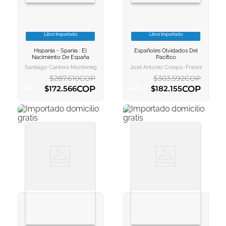
Libro Importado
Libro Importado
VER INFORMACION
VER INFORMACION
Hispania - Spania : El
Españoles Olvidados Del
AGREGAR AL
AGREGAR AL
Nacimiento De España
Pacífico
CARRITO
CARRITO
Santiago Cantera Montenegro
José Antonio Crespo-Francés Y Valer
$
287
.
610
COP
$
303
.
592
COP
COP
COP
$
172
.
566
$
182
.
155
-
40
%
-
40
%
AGREGAR AL CARRITO
AGREGAR AL CARRITO