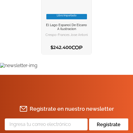
Libro Importado
VER INFORMACION
El Lago Espanol De Elcano
AGREGAR AL
A Ilustracion
CARRITO
Crespo-Frances Jose Antonio
COP
$
242
.
400
AGREGAR AL CARRITO
Regístrate en nuestro newsletter
Regístrate