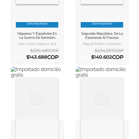
Libro Importado
Libro Importado
VER INFORMACION
VER INFORMACION
Hispanos Y Españoles En
Segunda República: De La
AGREGAR AL
AGREGAR AL
La Guerra De Secesión
Esperanza Al Fracaso
CARRITO
CARRITO
Americana
Juan Carlos Segura Just
Miguel Platón Carnicero
$
239
.
481
COP
$
234
.
337
COP
COP
COP
$
143
.
688
$
140
.
602
-
40
%
-
40
%
AGREGAR AL CARRITO
AGREGAR AL CARRITO