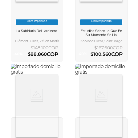
Libro Importado
Libro Importado
VER INFORMACION
VER INFORMACION
La Sabiduria Del Jardinero
Estudios Sobre Lo Que En
AGREGAR AL
AGREGAR AL
Su Momento Se Lla
CARRITO
CARRITO
Clément, Gilles, Zélich Martínez, Cristina
Koolhaas Rem, Sainz Jorge
$
148
.
100
COP
$
167
.
600
COP
COP
COP
$
88
.
860
$
100
.
560
-
40
%
-
40
%
AGREGAR AL CARRITO
AGREGAR AL CARRITO