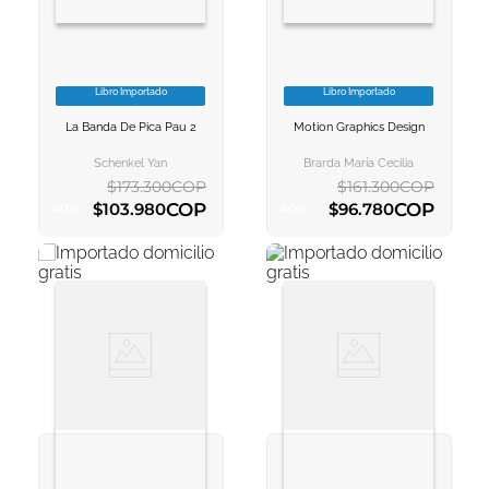
Libro Importado
Libro Importado
VER INFORMACION
VER INFORMACION
La Banda De Pica Pau 2
Motion Graphics Design
AGREGAR AL
AGREGAR AL
CARRITO
CARRITO
Schenkel Yan
Brarda María Cecilia
$
173
.
300
COP
$
161
.
300
COP
COP
COP
$
103
.
980
$
96
.
780
-
40
%
-
40
%
AGREGAR AL CARRITO
AGREGAR AL CARRITO