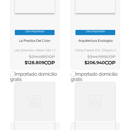
Libro Importado
Libro Importado
VER INFORMACION
VER INFORMACION
La Practica Del Color
Arquitectura Ecologica
AGREGAR AL
AGREGAR AL
CARRITO
CARRITO
Lisa Solomon, Albert Vito I Godina
Ching Francis D.k., Shapiro Ian M., J
$
214
.
681
COP
$
344
.
900
COP
COP
COP
$
128
.
809
$
206
.
940
-
40
%
-
40
%
AGREGAR AL CARRITO
AGREGAR AL CARRITO