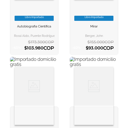
Libro Importado
Libro Importado
VER INFORMACION
VER INFORMACION
Autobiografia Cientifica
Mirar
AGREGAR AL
AGREGAR AL
CARRITO
CARRITO
Rossi Aldo, Puente Rodríguez Moisés
Berger, John
$
173
.
300
COP
$
155
.
000
COP
COP
COP
$
103
.
980
$
93
.
000
-
40
%
-
40
%
AGREGAR AL CARRITO
AGREGAR AL CARRITO