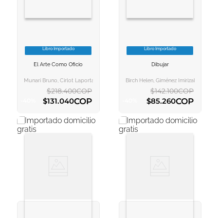
Libro Importado
Libro Importado
VER INFORMACION
VER INFORMACION
El Arte Como Oficio
Dibujar
AGREGAR AL
AGREGAR AL
CARRITO
CARRITO
Munari Bruno, Cirlot Laporta Juan Eduardo;puente Rodríguez Moisés
Birch Helen, Giménez Imirizaldu Darío
$
218
.
400
COP
$
142
.
100
COP
COP
COP
$
131
.
040
$
85
.
260
-
40
%
-
40
%
AGREGAR AL CARRITO
AGREGAR AL CARRITO