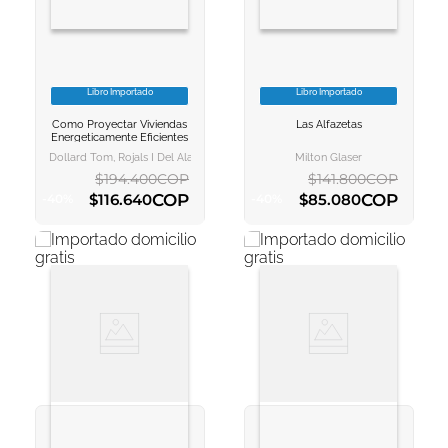
Libro Importado
Libro Importado
VER INFORMACION
VER INFORMACION
Como Proyectar Viviendas
Las Alfazetas
AGREGAR AL
AGREGAR AL
Energeticamente Eficientes
CARRITO
CARRITO
Dollard Tom, Rojals I Del Álamo Marta
Milton Glaser
$
194
.
400
COP
$
141
.
800
COP
COP
COP
$
116
.
640
$
85
.
080
-
40
%
-
40
%
AGREGAR AL CARRITO
AGREGAR AL CARRITO