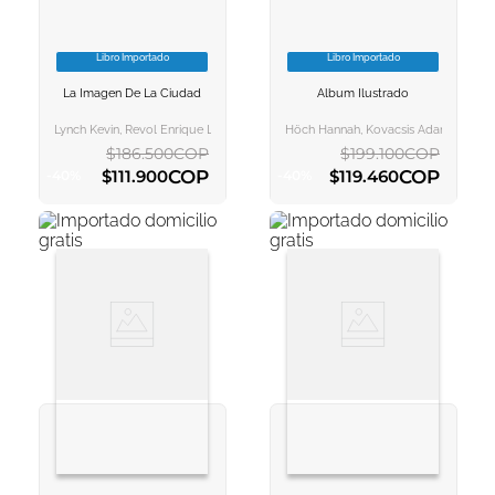
Libro Importado
Libro Importado
VER INFORMACION
VER INFORMACION
La Imagen De La Ciudad
Album Ilustrado
AGREGAR AL
AGREGAR AL
CARRITO
CARRITO
Lynch Kevin, Revol Enrique Luis
Höch Hannah, Kovacsis Adan
$
186
.
500
COP
$
199
.
100
COP
COP
COP
$
111
.
900
$
119
.
460
-
40
%
-
40
%
AGREGAR AL CARRITO
AGREGAR AL CARRITO