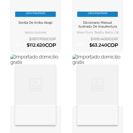
Libro Importado
Libro Importado
VER INFORMACION
VER INFORMACION
Sevilla De Arriba Abajo
Diccionario Manual
AGREGAR AL
AGREGAR AL
Ilustrado De Arquitectura
CARRITO
CARRITO
Varios Autores
Ware Dora, Beatty Betty, Gili Moros J
$
187
.
700
COP
$
105
.
400
COP
COP
COP
$
112
.
620
$
63
.
240
-
40
%
-
40
%
AGREGAR AL CARRITO
AGREGAR AL CARRITO