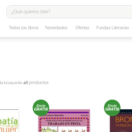
¿Qué quieres leer?
TÉRMINOS MÁS BUSCADOS
Todos los libros
Novedades
Ofertas
Fundas Literarias
1
.
odisea
2
.
tote bag -
3
.
harry potter
4
.
edición especial
5
.
iliada
46
productos
6
.
1984
7
.
el cielo selva
8
.
divina comedia
9
.
biblia
10
.
tarot