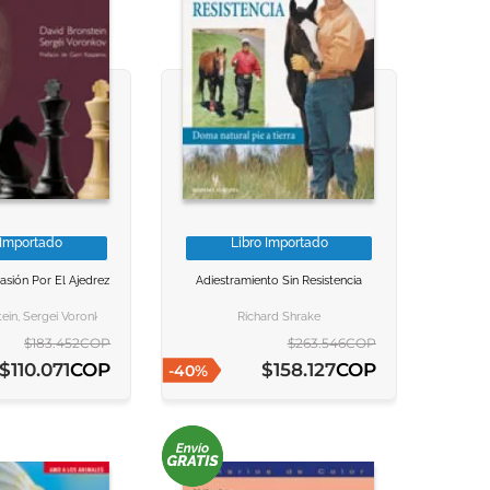
 Importado
Libro Importado
NFORMACION
NFORMACION
VER INFORMACION
VER INFORMACION
Pasión Por El Ajedrez
Adiestramiento Sin Resistencia
 AL CARRITO
 AL CARRITO
AGREGAR AL CARRITO
AGREGAR AL CARRITO
ein, Sergei Voronkov
Richard Shrake
$
183
.
452
COP
$
263
.
546
COP
COP
COP
$
110
.
071
$
158
.
127
-
40
%