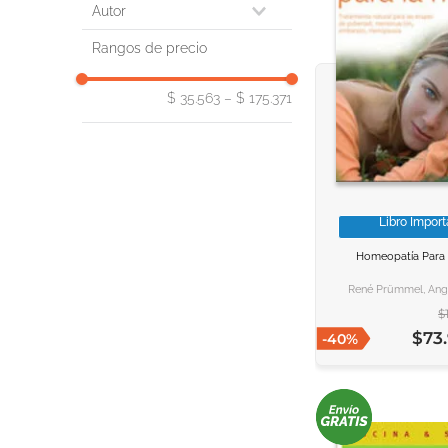
2014
cocina / comidas y bebidas,
Autor
sociedad y ciencias sociales
2013
etc.
thierry beaudenon
2011
Rangos de precio
deportes al aire libre: caza,
juliette cunliffe
2010
pesca, tiro deportivo
jane wallace
2008
deportes ecuestres y con
$ 35.563
–
$ 175.371
wolfgang uhlmann, gerhard
animales
2007
schmidt
2006
familia y salud
wolfgang eberts
jardinería
2005
víctor fernández
2003
mente, cuerpo y espíritu
valérie cupillard
naturaleza y mundo natural:
2002
thomas haupt
interés general
Mostrar 2 más
Libro Impor
sven sommer
pasatiempos, acertijos y
VER INFORM
VER INFORM
sigrun rittrich-dorenkamp
juegos
Homeopatía Para 
AGREGAR AL C
AGREGAR AL C
Mostrar 32 más
René Prümmel, Ang
$
$
73
.
-
40
%