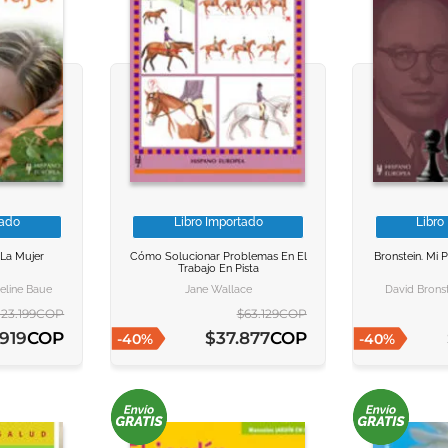
tado
Libro Importado
Libro
ACION
ACION
VER INFORMACION
VER INFORMACION
VER I
VER I
La Mujer
Cómo Solucionar Problemas En El
Bronstein. Mi 
Trabajo En Pista
ARRITO
ARRITO
AGREGAR AL CARRITO
AGREGAR AL CARRITO
AGREGAR
AGREGAR
eline Bauer
Jane Wallace
David Bronst
123
.
199
COP
$
63
.
129
COP
COP
COP
919
$
37
.
877
-
40
%
-
40
%