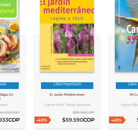
tado
Libro Importado
Libro
ACION
ACION
VER INFORMACION
VER INFORMACION
VER I
VER I
 Bajas En
El Jardín Mediterráneo
Mi Ca
l
ARRITO
ARRITO
AGREGAR AL CARRITO
AGREGAR AL CARRITO
AGREGAR
AGREGAR
lmann
Carme Farré, Teresa Garcerán
Sigrun Rit
43
.
222
COP
$
99
.
318
COP
COP
COP
933
$
59
.
590
-
40
%
-
40
%