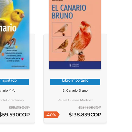
 Importado
Libro Importado
NFORMACION
NFORMACION
VER INFORMACION
VER INFORMACION
nario Y Yo
El Canario Bruno
 AL CARRITO
 AL CARRITO
AGREGAR AL CARRITO
AGREGAR AL CARRITO
trich-Dorenkamp
Rafael Cuevas Martínez
$
99
.
318
COP
$
231
.
398
COP
COP
COP
$
59
.
590
$
138
.
839
-
40
%