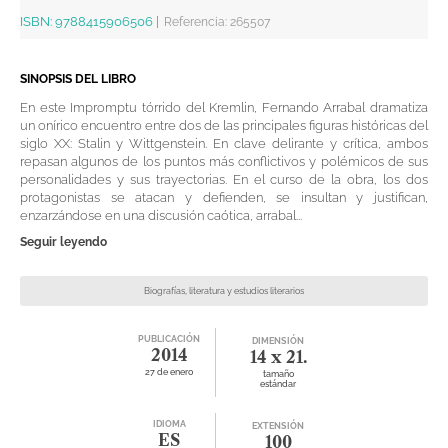
ISBN:
9788415906506
|
Referencia
:
265507
SINOPSIS DEL LIBRO
En este Impromptu tórrido del Kremlin, Fernando Arrabal dramatiza
un onírico encuentro entre dos de las principales figuras históricas del
siglo XX: Stalin y Wittgenstein. En clave delirante y crítica, ambos
repasan algunos de los puntos más conflictivos y polémicos de sus
personalidades y sus trayectorias. En el curso de la obra, los dos
protagonistas se atacan y defienden, se insultan y justifican,
enzarzándose en una discusión caótica, arrabal...
Seguir leyendo
Biografías, literatura y estudios literarios
PUBLICACIÓN
DIMENSIÓN
2014
14 x 21.
27 de enero
tamaño
estándar
IDIOMA
EXTENSIÓN
ES
100