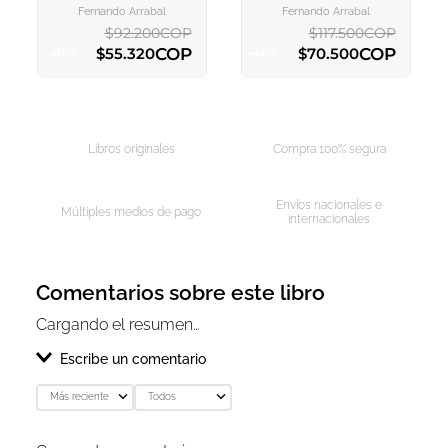
CARRITO
CARRITO
Fernando Arrabal
Fernando Arrabal
$
92
.
200
COP
$
117
.
500
COP
COP
COP
$
55
.
320
$
70
.
500
-
40
%
-
40
%
AGREGAR AL CARRITO
AGREGAR AL CARRITO
Libros originales
Compra 100% segura
Envíos nacionales e
Múltiples medios de pago
internacionales
Comentarios sobre este libro
Cargando el resumen…
Escribe un comentario
Más reciente
Todos
Agregar comentario