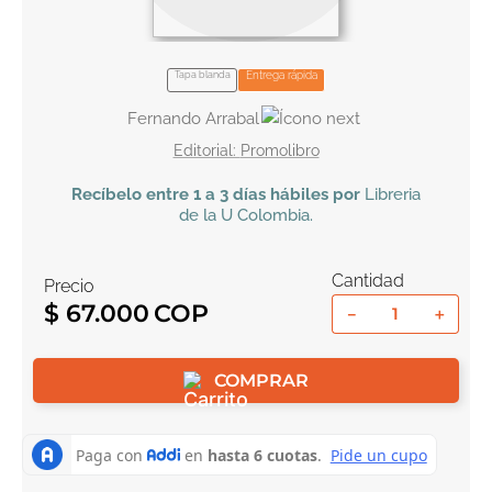
10
.
book haven
Tapa blanda
Entrega rápida
Fernando Arrabal
Promolibro
Recíbelo
entre 1 a 3 días hábiles por
Libreria
de la U
Colombia
.
Cantidad
Precio
$
67
.
000
－
＋
COMPRAR