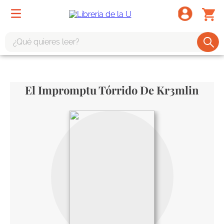
¿Qué quieres leer?
TÉRMINOS MÁS BUSCADOS
1
.
odisea
El Impromptu Tórrido De Kr3mlin
2
.
tote bag -
3
.
harry potter
4
.
iliada
5
.
edición especial
6
.
tarot
7
.
divina comedia
8
.
1984
9
.
ingenieria