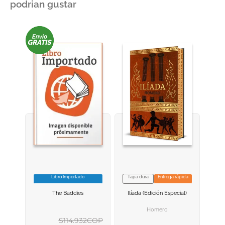
podrian gustar
Libro Importado
Tapa dura
Entrega rápida
VER INFORMACION
VER INFORMACION
The Baddies
Ilíada (edición Especial)
AGREGAR AL
AGREGAR AL
CARRITO
CARRITO
Homero
$
114
.
932
COP