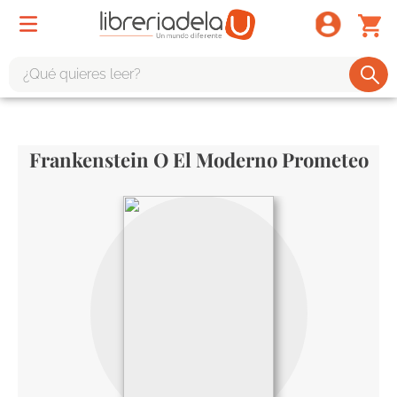
¿Qué quieres leer?
TÉRMINOS MÁS BUSCADOS
1
.
odisea
Frankenstein O El Moderno Prometeo
2
.
tote bag -
3
.
harry potter
4
.
edición especial
5
.
iliada
6
.
1984
7
.
el cielo selva
8
.
divina comedia
9
.
biblia