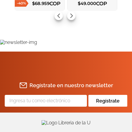
COP
COP
$
68
.
959
$
49
.
000
-
40
%
AGREGAR AL CARRITO
AGREGAR AL CARRITO
Regístrate en nuestro newsletter
Regístrate