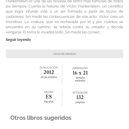
Frankenstein es una de las novelas de terror más famosas de todos
los tiempos. Cuenta la historia de Victor Frankenstein, un científico
que logra infundir vida a un ser formado a partir de trozos de
cadáveres. Sin medir las consecuencias de ese acto, Victor crea un
monstruo. La criatura, que es rechazada por él y por cuantos se
encuentra en su camino, se rebela contra su creador y decide
vengarse. El terror lo invadirá todo...Sin medir las consec...
Seguir leyendo
Libros de Literatura
PUBLICACIÓN
DIMENSIÓN
2012
16 x 21
28 de octubre
tamaño
estándar
IDIOMA
EXTENSIÓN
ES
132
Español
páginas
Otros libros sugeridos