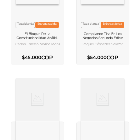
Tapa blanda
Entrega rápida
Tapa blanda
Entrega rápida
VER INFORMACION
VER INFORMACION
El Bloque De La
Compliance
Tica En Los
AGREGAR AL
AGREGAR AL
Constitucionalidad
Análisis
Negocios Segunda Edicin
CARRITO
CARRITO
Sistemático Y Crítico
Carlos Ernesto Molina Monsalve
Raquel Céspedes Salazar
COP
COP
$
45
.
000
$
54
.
000
AGREGAR AL CARRITO
AGREGAR AL CARRITO