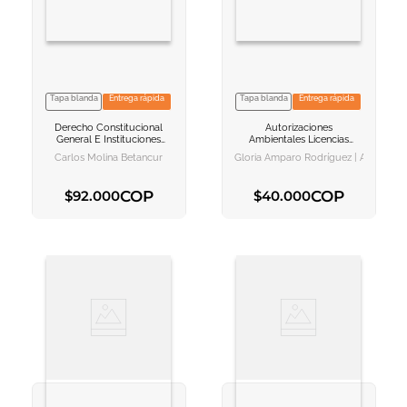
Tapa blanda
Entrega rápida
Tapa blanda
Entrega rápida
VER INFORMACION
VER INFORMACION
Derecho Constitucional
Autorizaciones
AGREGAR AL
AGREGAR AL
General E Instituciones
Ambientales
Licencias
CARRITO
CARRITO
Políticas Colombianas
Permisos Y Concesiones
Carlos Molina Betancur
Gloria Amparo Rodríguez | Álvaro J
En La Realidad
Colombiana
COP
COP
$
92
.
000
$
40
.
000
AGREGAR AL CARRITO
AGREGAR AL CARRITO