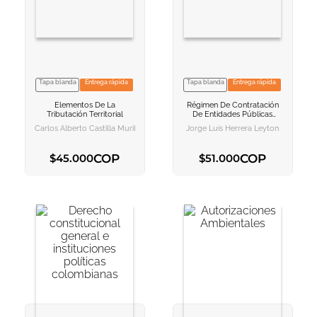
10
.
book haven
Tapa blanda
Entrega rápida
Tapa blanda
Entrega rápida
VER INFORMACION
VER INFORMACION
Elementos De La
Régimen De Contratación
AGREGAR AL
AGREGAR AL
Tributación Territorial
De Entidades Públicas
CARRITO
CARRITO
Sujetas Al Derecho Privado
Carlos Alberto Castilla Murillo
Jorge Luis Herrera Leyton
Debates Jurisprudenciales
COP
COP
$
45
.
000
$
51
.
000
AGREGAR AL CARRITO
AGREGAR AL CARRITO