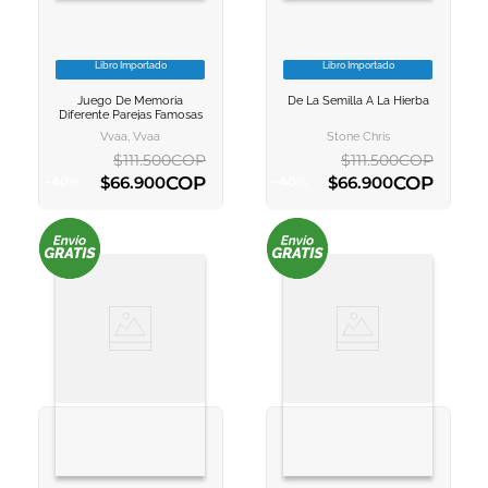
Libro Importado
Libro Importado
VER INFORMACION
VER INFORMACION
Juego De Memoria
De La Semilla A La Hierba
AGREGAR AL
AGREGAR AL
Diferente Parejas Famosas
CARRITO
CARRITO
Vvaa, Vvaa
Stone Chris
$
111
.
500
COP
$
111
.
500
COP
COP
COP
$
66
.
900
$
66
.
900
-
40
%
-
40
%
AGREGAR AL CARRITO
AGREGAR AL CARRITO