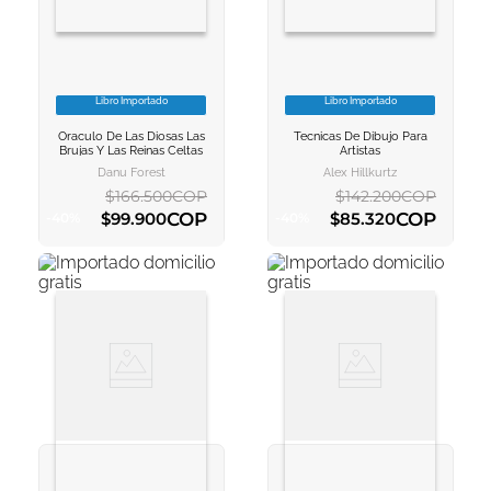
Libro Importado
Libro Importado
VER INFORMACION
VER INFORMACION
Oraculo De Las Diosas Las
Tecnicas De Dibujo Para
AGREGAR AL
AGREGAR AL
Brujas Y Las Reinas Celtas
Artistas
CARRITO
CARRITO
Danu Forest
Alex Hillkurtz
$
166
.
500
COP
$
142
.
200
COP
COP
COP
$
99
.
900
$
85
.
320
-
40
%
-
40
%
AGREGAR AL CARRITO
AGREGAR AL CARRITO