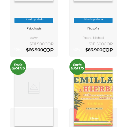
Libro Importado
Libro Importado
VER INFORMACION
VER INFORMACION
Psicologia
Filosofia
AGREGAR AL
AGREGAR AL
CARRITO
CARRITO
Aa.vv
Picard, Michael
$
111
.
500
COP
$
111
.
500
COP
COP
COP
$
66
.
900
$
66
.
900
-
40
%
-
40
%
AGREGAR AL CARRITO
AGREGAR AL CARRITO