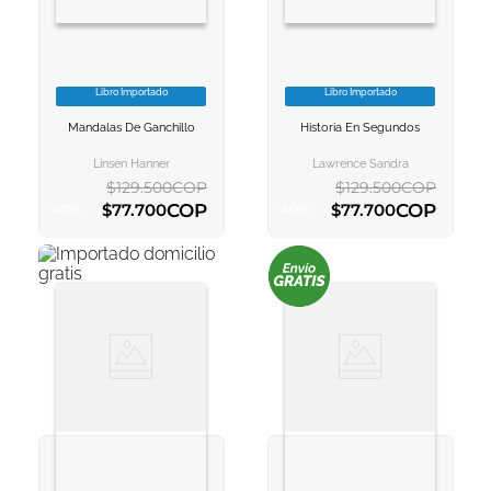
Libro Importado
Libro Importado
VER INFORMACION
VER INFORMACION
Mandalas De Ganchillo
Historia En Segundos
AGREGAR AL
AGREGAR AL
CARRITO
CARRITO
Linsen Hanner
Lawrence Sandra
$
129
.
500
COP
$
129
.
500
COP
COP
COP
$
77
.
700
$
77
.
700
-
40
%
-
40
%
AGREGAR AL CARRITO
AGREGAR AL CARRITO