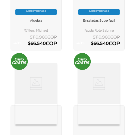
Libro Importado
Libro Importado
VER INFORMACION
VER INFORMACION
Algebra
Ensaladas Superfacil
AGREGAR AL
AGREGAR AL
CARRITO
CARRITO
Willers, Michael
Fauda Role Sabrina
$
110
.
900
COP
$
110
.
900
COP
COP
COP
$
66
.
540
$
66
.
540
-
40
%
-
40
%
AGREGAR AL CARRITO
AGREGAR AL CARRITO