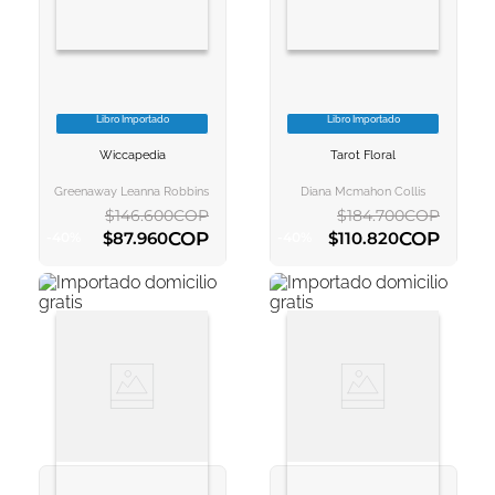
Libro Importado
Libro Importado
VER INFORMACION
VER INFORMACION
Wiccapedia
Tarot Floral
AGREGAR AL
AGREGAR AL
CARRITO
CARRITO
Greenaway Leanna Robbins Shawn
Diana Mcmahon Collis
$
146
.
600
COP
$
184
.
700
COP
COP
COP
$
87
.
960
$
110
.
820
-
40
%
-
40
%
AGREGAR AL CARRITO
AGREGAR AL CARRITO