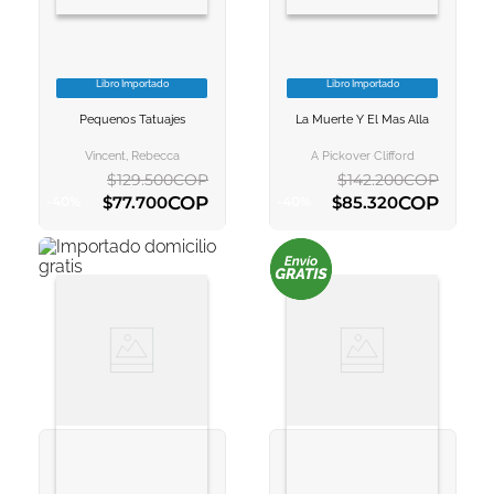
Libro Importado
Libro Importado
VER INFORMACION
VER INFORMACION
Pequenos Tatuajes
La Muerte Y El Mas Alla
AGREGAR AL
AGREGAR AL
CARRITO
CARRITO
Vincent, Rebecca
A Pickover Clifford
$
129
.
500
COP
$
142
.
200
COP
COP
COP
$
77
.
700
$
85
.
320
-
40
%
-
40
%
AGREGAR AL CARRITO
AGREGAR AL CARRITO