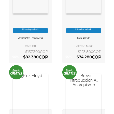
10
.
tarot
Libro Importado
Libro Importado
VER INFORMACION
VER INFORMACION
Unknown Pleasures
Bob Dylan
AGREGAR AL
AGREGAR AL
CARRITO
CARRITO
Chris Ott
Polizzoti Mark
$
137
.
300
COP
$
123
.
800
COP
COP
COP
$
82
.
380
$
74
.
280
-
40
%
-
40
%
AGREGAR AL CARRITO
AGREGAR AL CARRITO