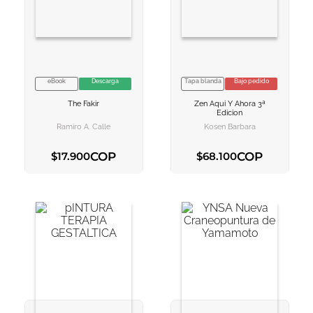
10
.
book haven
eBook
Descarga
Tapa blanda
Bajo pedido
VER INFORMACION
VER INFORMACION
The Fakir
Zen Aqui Y Ahora 3ª
AGREGAR AL
AGREGAR AL
Edicion
CARRITO
CARRITO
Ramiro A. Calle
Kosen Barbara
COP
COP
$
17
.
900
$
68
.
100
AGREGAR AL CARRITO
AGREGAR AL CARRITO