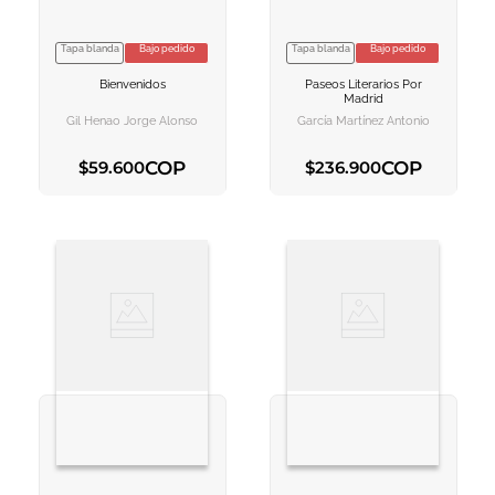
Tapa blanda
Bajo pedido
Tapa blanda
Bajo pedido
VER INFORMACION
VER INFORMACION
Bienvenidos
Paseos Literarios Por
AGREGAR AL
AGREGAR AL
Madrid
CARRITO
CARRITO
Gil Henao Jorge Alonso
García Martínez Antonio
COP
COP
$
59
.
600
$
236
.
900
AGREGAR AL CARRITO
AGREGAR AL CARRITO