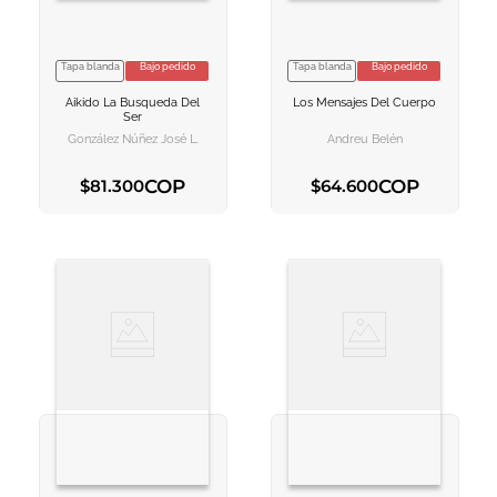
Tapa blanda
Bajo pedido
Tapa blanda
Bajo pedido
VER INFORMACION
VER INFORMACION
Aikido La Busqueda Del
Los Mensajes Del Cuerpo
AGREGAR AL
AGREGAR AL
Ser
CARRITO
CARRITO
González Núñez José L.
Andreu Belén
COP
COP
$
81
.
300
$
64
.
600
AGREGAR AL CARRITO
AGREGAR AL CARRITO