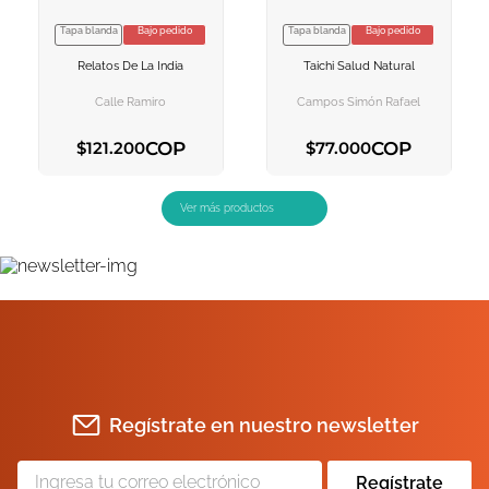
Tapa blanda
Bajo pedido
Tapa blanda
Bajo pedido
VER INFORMACION
VER INFORMACION
Relatos De La India
Taichi Salud Natural
AGREGAR AL
AGREGAR AL
CARRITO
CARRITO
Calle Ramiro
Campos Simón Rafael
COP
COP
$
121
.
200
$
77
.
000
AGREGAR AL CARRITO
AGREGAR AL CARRITO
Regístrate en nuestro newsletter
Regístrate