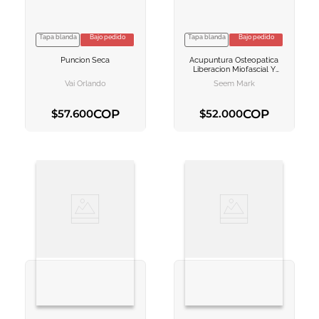
Tapa blanda
Bajo pedido
Tapa blanda
Bajo pedido
VER INFORMACION
VER INFORMACION
Puncion Seca
Acupuntura Osteopatica
AGREGAR AL
AGREGAR AL
Liberacion Miofascial Y
CARRITO
CARRITO
Control Del Dolor
Vai Orlando
Seem Mark
Mediente Acupuntura
Osteopatica
COP
COP
$
57
.
600
$
52
.
000
AGREGAR AL CARRITO
AGREGAR AL CARRITO