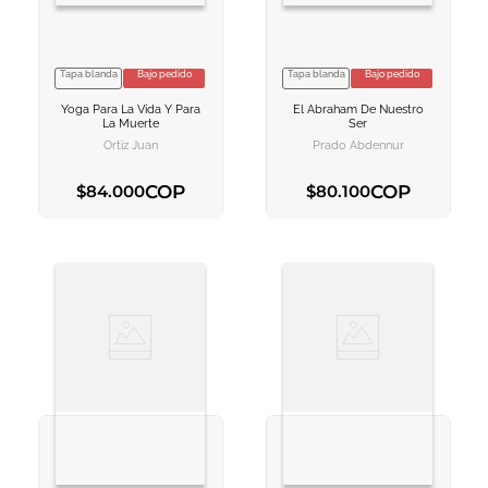
Tapa blanda
Bajo pedido
Tapa blanda
Bajo pedido
VER INFORMACION
VER INFORMACION
Yoga Para La Vida Y Para
El Abraham De Nuestro
AGREGAR AL
AGREGAR AL
La Muerte
Ser
CARRITO
CARRITO
Ortiz Juan
Prado Abdennur
COP
COP
$
84
.
000
$
80
.
100
AGREGAR AL CARRITO
AGREGAR AL CARRITO